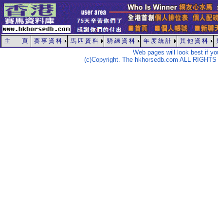
主 頁
賽 事 資 料
馬 匹 資 料
騎 練 資 料
年 度 統 計
其 他 資 料
Web pages will look best if y
(c)Copyright. The hkhorsedb.com ALL RIGHTS