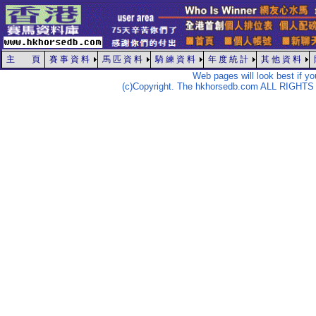
主 頁
賽 事 資 料
馬 匹 資 料
騎 練 資 料
年 度 統 計
其 他 資 料
Web pages will look best if y
(c)Copyright. The hkhorsedb.com ALL RIGHTS