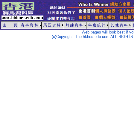
主 頁
賽 事 資 料
馬 匹 資 料
騎 練 資 料
年 度 統 計
其 他 資 料
Web pages will look best if y
(c)Copyright. The hkhorsedb.com ALL RIGHTS