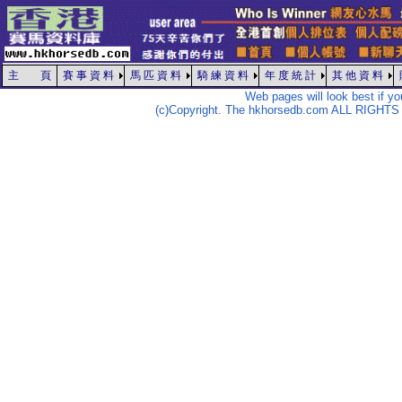
主 頁
賽 事 資 料
馬 匹 資 料
騎 練 資 料
年 度 統 計
其 他 資 料
Web pages will look best if y
(c)Copyright. The hkhorsedb.com ALL RIGHTS