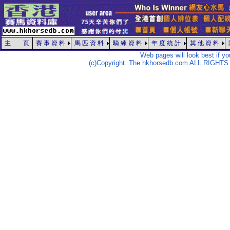
主 頁
賽 事 資 料
馬 匹 資 料
騎 練 資 料
年 度 統 計
其 他 資 料
Web pages will look best if y
(c)Copyright. The hkhorsedb.com ALL RIGHTS