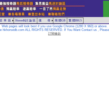
賠 率 區
Horsedb討 論 區
搜 尋
簡 體GB
繁 體BIG5
Web pages will look best if you use Google Chrome (1280 X 960) or above.
The hkhorsedb.com ALL RIGHTS RESERVED. If You Want Contact us , Please
訂閱條款