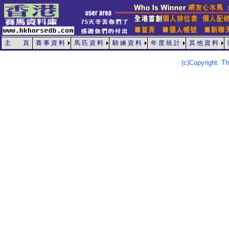
主 頁
賽 事 資 料
馬 匹 資 料
騎 練 資 料
年 度 統 計
其 他 資 料
(c)Copyright. 