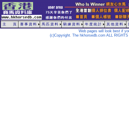
主 頁
賽 事 資 料
馬 匹 資 料
騎 練 資 料
年 度 統 計
其 他 資 料
Web pages will look best if y
(c)Copyright. The hkhorsedb.com ALL RIGHTS