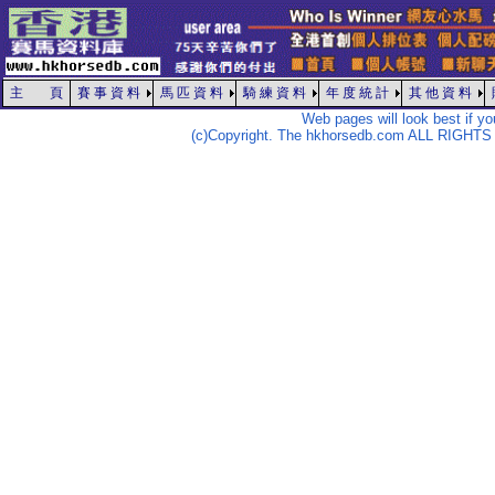
主 頁
賽 事 資 料
馬 匹 資 料
騎 練 資 料
年 度 統 計
其 他 資 料
Web pages will look best if y
(c)Copyright. The hkhorsedb.com ALL RIGHTS