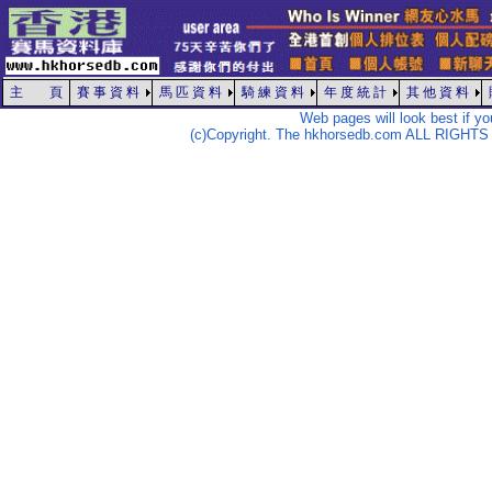
主 頁
賽 事 資 料
馬 匹 資 料
騎 練 資 料
年 度 統 計
其 他 資 料
Web pages will look best if y
(c)Copyright. The hkhorsedb.com ALL RIGHTS