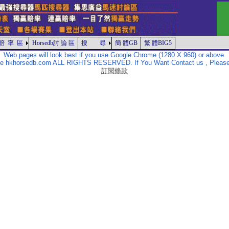
賠 率 區
Horsedb討 論 區
搜 尋
簡 體GB
繁 體BIG5
Web pages will look best if you use Google Chrome (1280 X 960) or above.
The hkhorsedb.com ALL RIGHTS RESERVED. If You Want Contact us , Please
訂閱條款