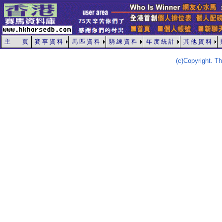
主 頁
賽 事 資 料
馬 匹 資 料
騎 練 資 料
年 度 統 計
其 他 資 料
(c)Copyright. 