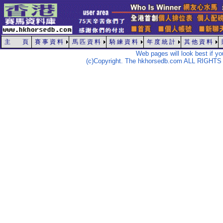
主 頁
賽 事 資 料
馬 匹 資 料
騎 練 資 料
年 度 統 計
其 他 資 料
Web pages will look best if y
(c)Copyright. The hkhorsedb.com ALL RIGHTS