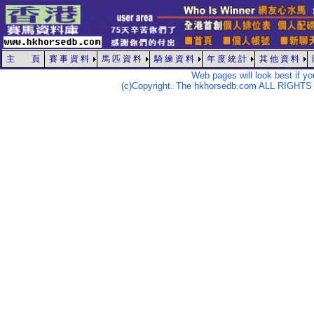
主 頁
賽 事 資 料
馬 匹 資 料
騎 練 資 料
年 度 統 計
其 他 資 料
Web pages will look best if y
(c)Copyright. The hkhorsedb.com ALL RIGHTS