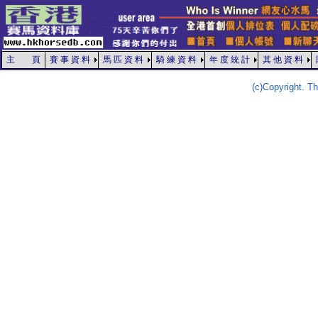
主 頁
賽 事 資 料
馬 匹 資 料
騎 練 資 料
年 度 統 計
其 他 資 料
(c)Copyright. 