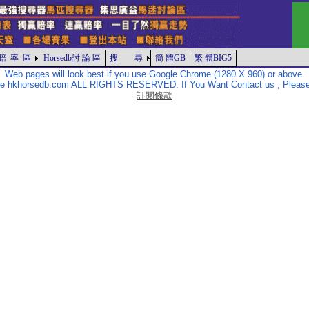
賠 率 區
Horsedb討 論 區
搜 尋
簡 體GB
繁 體BIG5
Web pages will look best if you use Google Chrome (1280 X 960) or above.
The hkhorsedb.com ALL RIGHTS RESERVED. If You Want Contact us , Please
訂閱條款