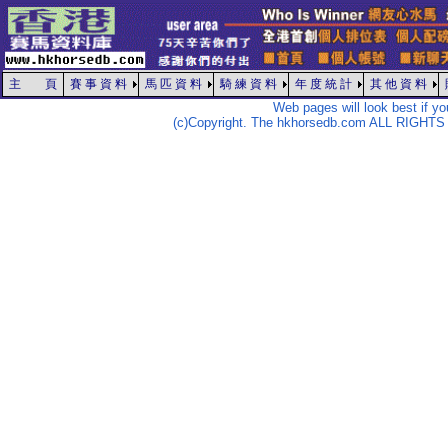
主 頁
賽 事 資 料
馬 匹 資 料
騎 練 資 料
年 度 統 計
其 他 資 料
Web pages will look best if y
(c)Copyright. The hkhorsedb.com ALL RIGHTS