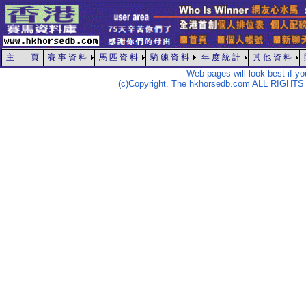
主 頁
賽 事 資 料
馬 匹 資 料
騎 練 資 料
年 度 統 計
其 他 資 料
Web pages will look best if y
(c)Copyright. The hkhorsedb.com ALL RIGHTS