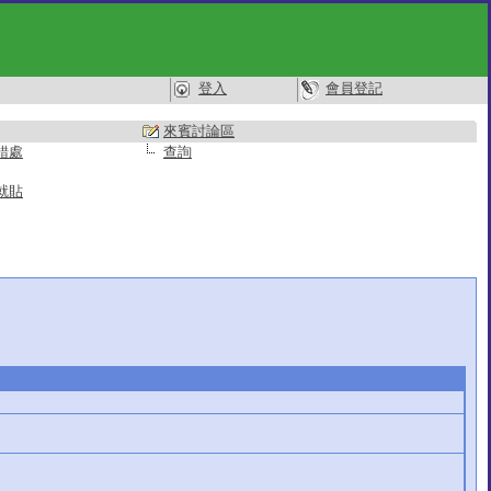
登入
會員登記
來賓討論區
錯處
查詢
就貼