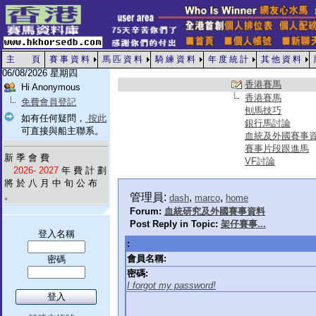
主 頁
賽 事 資 料
馬 匹 資 料
騎 練 資 料
年 度 統 計
其 他 資 料
06/08/2026 星期四
香港賽馬
Hi Anonymous
香港賽馬
免費會員登記
刨馬技巧
如有任何疑問，
按此
銀行馬討論
可直接與船主聯系。
血統及外國賽事
賽事片段跟進馬
新 季 會 費
VF討論
2026- 2027
年 費 計 劃
將 於 八 月 中 旬 公 布
。
管理員:
,
,
dash
marco
home
Forum:
血統研究及外國賽事資料
Post Reply in Topic:
架仔賽事...
登入名稱
:
會員名稱:
密碼
密碼:
I forgot my password!