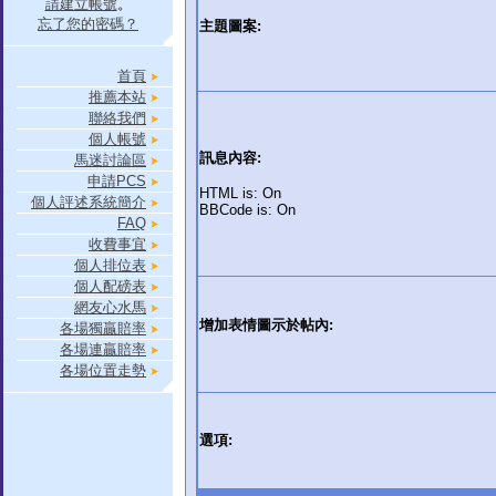
請建立帳號
。
忘了您的密碼？
主題圖案:
首頁
推薦本站
聯絡我們
個人帳號
訊息內容:
馬迷討論區
申請PCS
HTML is: On
個人評述系統簡介
BBCode is: On
FAQ
收費事宜
個人排位表
個人配磅表
網友心水馬
增加表情圖示於帖內:
各場獨贏賠率
各場連贏賠率
各場位置走勢
選項: