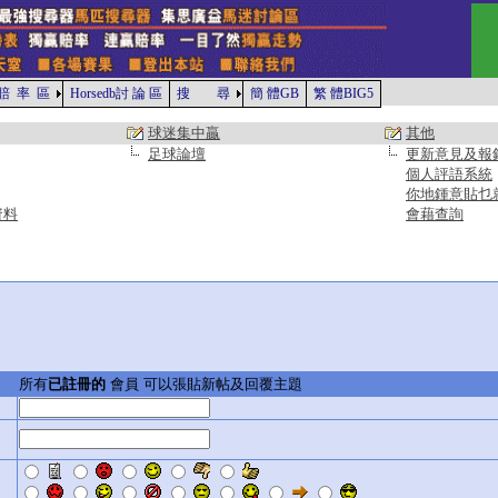
賠 率 區
Horsedb討 論 區
搜 尋
簡 體GB
繁 體BIG5
球迷集中贏
其他
足球論壇
更新意見及報
個人評語系統
你地鍾意貼乜
資料
會藉查詢
所有
已註冊的
會員 可以張貼新帖及回覆主題