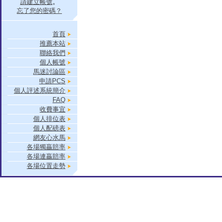
請建立帳號
。
忘了您的密碼？
首頁
推薦本站
聯絡我們
個人帳號
馬迷討論區
申請PCS
個人評述系統簡介
FAQ
收費事宜
個人排位表
個人配磅表
網友心水馬
各場獨贏賠率
各場連贏賠率
各場位置走勢