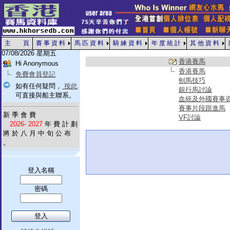
主 頁
賽 事 資 料
馬 匹 資 料
騎 練 資 料
年 度 統 計
其 他 資 料
07/08/2026 星期五
香港賽馬
Hi Anonymous
香港賽馬
免費會員登記
刨馬技巧
如有任何疑問，
按此
銀行馬討論
可直接與船主聯系。
血統及外國賽事
賽事片段跟進馬
新 季 會 費
VF討論
2026- 2027
年 費 計 劃
將 於 八 月 中 旬 公 布
。
登入名稱
密碼