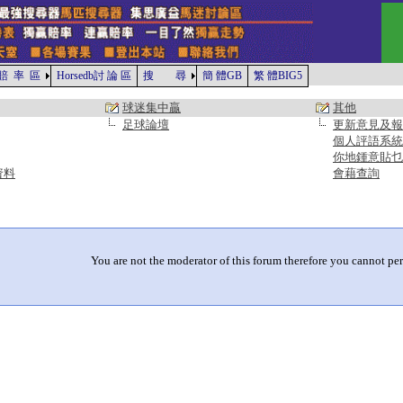
賠 率 區
Horsedb討 論 區
搜 尋
簡 體GB
繁 體BIG5
球迷集中贏
其他
足球論壇
更新意見及報
個人評語系統
你地鍾意貼乜
資料
會藉查詢
You are not the moderator of this forum therefore you cannot per