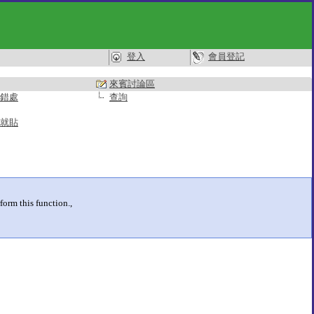
登入
會員登記
來賓討論區
錯處
查詢
就貼
form this function.,