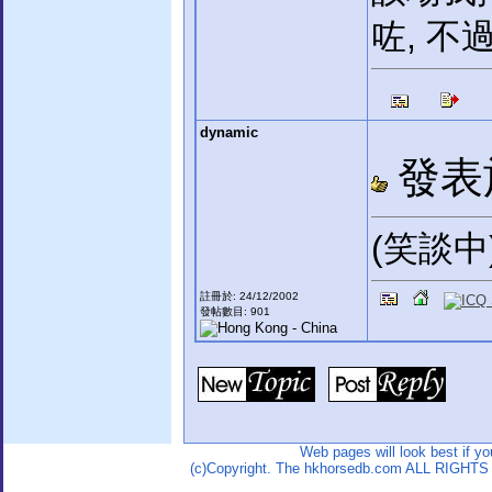
咗, 
dynamic
發表於:
(笑談中
註冊於: 24/12/2002
發帖數目: 901
Web pages will look best if y
(c)Copyright. The hkhorsedb.com ALL RIGHTS