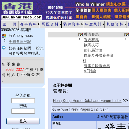
主 頁
賽 事 資 料
馬 匹 資 料
騎 練 資 料
年 度 統 計
其 他 資 料
09/08/2026 星期日
香港賽馬
Hi Anonymous
香港賽馬
免費會員登記
刨馬技巧
如有任何疑問，
按此
銀行馬討論
可直接與船主聯系。
血統及外國賽事資
料
新 季 會 費
賽事片段跟進馬
2026- 2027
年 費 計 劃
VF討論
將 於 八 月 中 旬 公 布
。
金子林專欄
管理員:
登入名稱
>>
Hong Kong Horse Database Forum Index
密碼
Prev Pages
1
2
3
Go to Page (
|
|
| 4 )
Author
JIMMY兄有事請教
MML
發表於: