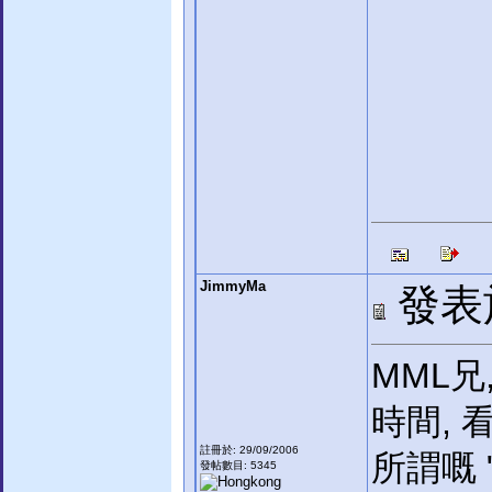
JimmyMa
發表於:
MML兄
時間,
註冊於: 29/09/2006
所謂嘅 "
發帖數目: 5345