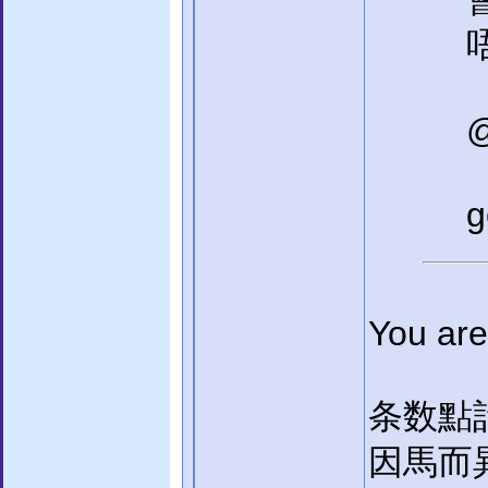
唔
g
You ar
条数點計
因馬而異