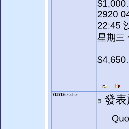
$1,000
2920 0
22:45
星期三 位
$4,650
713719
sxeditor
發表於:
Quo