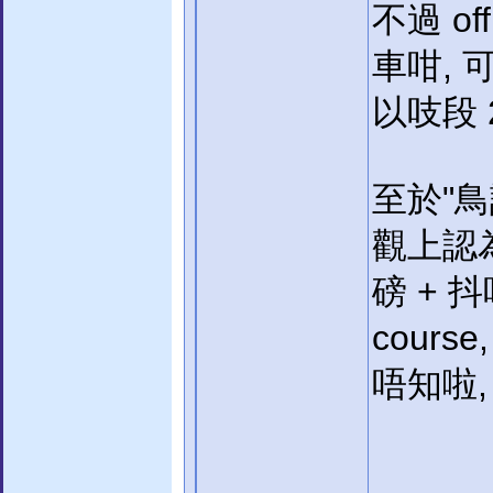
不過 of
車咁, 
以吱段 2
至於"鳥
觀上認為
磅 + 
cour
唔知啦,