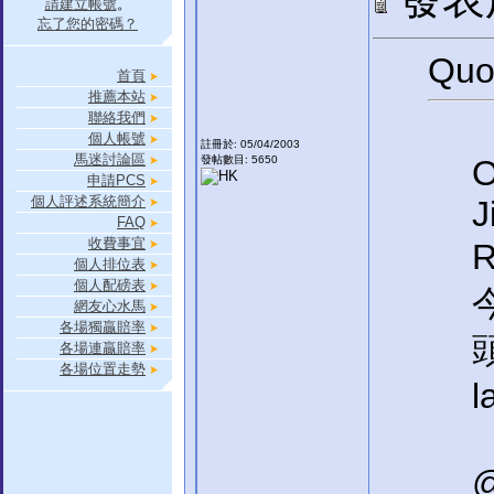
請建立帳號
。
忘了您的密碼？
Quo
首頁
推薦本站
聯絡我們
個人帳號
註冊於: 05/04/2003
馬迷討論區
發帖數目: 5650
O
申請PCS
個人評述系統簡介
J
FAQ
收費事宜
個人排位表
個人配磅表
網友心水馬
各場獨贏賠率
各場連贏賠率
各場位置走勢
l