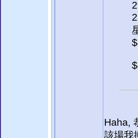
2
2
$
$
Haha,
該場我搏