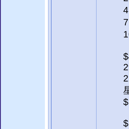
$
2
2
$
$