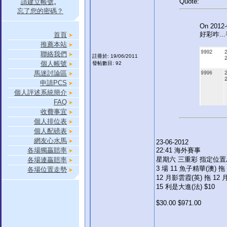
Quote:
請建立帳號
。
忘了您的密碼？
On 2012-
好彩咋.
首頁
推薦本站
聯絡我們
註冊於: 19/06/2011
個人帳號
發帖數目: 92
馬迷討論區
申請PCS
個人評述系統簡介
FAQ
收費事宜
個人排位表
個人配磅表
網友心水馬
23-06-2012
各場獨贏賠率
22:41 海外賽事
星期六 三重彩 指定位
各場連贏賠率
3 場 11 魚子精華(澳) 拖
各場位置走勢
12 月影雲霞(英) 拖 12 
15 利是大進(法) $10
$30.00 $971.00