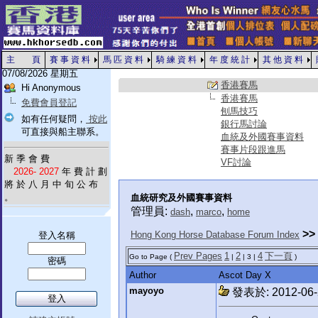
主 頁
賽 事 資 料
馬 匹 資 料
騎 練 資 料
年 度 統 計
其 他 資 料
07/08/2026 星期五
香港賽馬
Hi Anonymous
香港賽馬
免費會員登記
刨馬技巧
如有任何疑問，
按此
銀行馬討論
可直接與船主聯系。
血統及外國賽事資料
賽事片段跟進馬
新 季 會 費
VF討論
2026- 2027
年 費 計 劃
將 於 八 月 中 旬 公 布
。
血統研究及外國賽事資料
管理員:
,
,
dash
marco
home
>>
Hong Kong Horse Database Forum Index
登入名稱
Prev Pages
1
2
4
下一頁
Go to Page (
|
| 3 |
)
密碼
Author
Ascot Day X
mayoyo
發表於: 2012-06-2