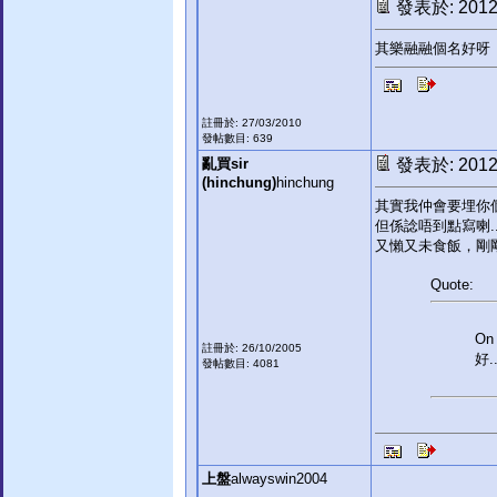
發表於: 2012-
其樂融融個名好呀
註冊於: 27/03/2010
發帖數目: 639
亂買sir
發表於: 2012-
(hinchung)
hinchung
其實我仲會要埋你個
但係諗唔到點寫喇...
又懶又未食飯，剛剛閃
Quote:
On 
註冊於: 26/10/2005
好.
發帖數目: 4081
上盤
alwayswin2004