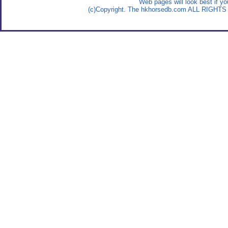
Web pages will look best if y
(c)Copyright. The hkhorsedb.com ALL RIGHTS