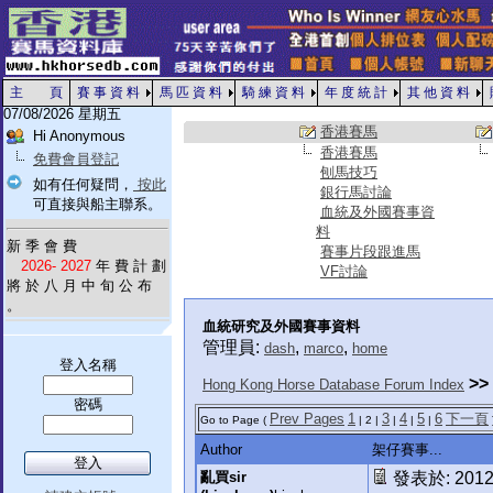
主 頁
賽 事 資 料
馬 匹 資 料
騎 練 資 料
年 度 統 計
其 他 資 料
07/08/2026 星期五
香港賽馬
Hi Anonymous
香港賽馬
免費會員登記
刨馬技巧
如有任何疑問，
按此
銀行馬討論
可直接與船主聯系。
血統及外國賽事資
料
新 季 會 費
賽事片段跟進馬
2026- 2027
年 費 計 劃
VF討論
將 於 八 月 中 旬 公 布
。
血統研究及外國賽事資料
管理員:
,
,
dash
marco
home
登入名稱
>>
Hong Kong Horse Database Forum Index
密碼
Prev Pages
1
3
4
5
6
下一頁
Go to Page (
| 2 |
|
|
|
Author
架仔賽事...
亂買sir
發表於: 2012-