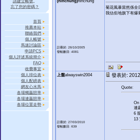
(hinchung)
hinchung
請建立帳號
。
忘了您的密碼？
菊花風暴當然係全
我估佢地旗下有爆
首頁
推薦本站
聯絡我們
個人帳號
馬迷討論區
註冊於: 26/10/2005
申請PCS
發帖數目: 4081
個人評述系統簡介
FAQ
收費事宜
個人排位表
上盤
alwayswin2004
發表於: 2012-
個人配磅表
網友心水馬
Quote:
各場獨贏賠率
各場連贏賠率
On 
各場位置走勢
連贏
6 
13
註冊於: 27/03/2010
發帖數目: 639