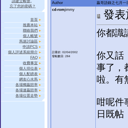
請建立帳號
。
Author
贏哥語錄之七月一
忘了您的密碼？
cd-rom
jimmy
發表於:
首頁
推薦本站
你都識
聯絡我們
個人帳號
馬迷討論區
申請PCS
個人評述系統簡介
你又話
註冊於: 02/04/2002
發帖數目: 284
FAQ
收費事宜
事了，
個人排位表
個人配磅表
啦。有
網友心水馬
各場獨贏賠率
各場連贏賠率
各場位置走勢
咁呢件
日既帖