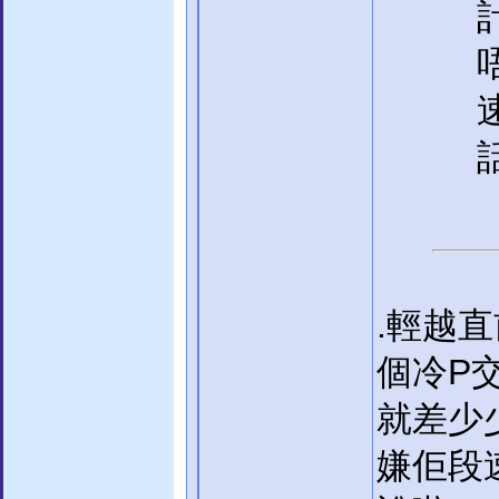
.輕越
個冷P
就差少
嫌佢段