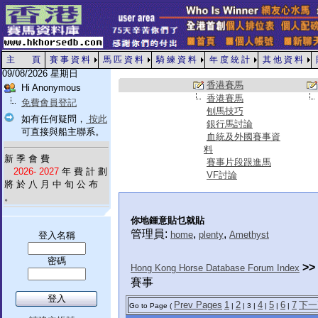
主 頁
賽 事 資 料
馬 匹 資 料
騎 練 資 料
年 度 統 計
其 他 資 料
09/08/2026 星期日
香港賽馬
Hi Anonymous
香港賽馬
免費會員登記
刨馬技巧
如有任何疑問，
按此
銀行馬討論
可直接與船主聯系。
血統及外國賽事資
料
新 季 會 費
賽事片段跟進馬
2026- 2027
年 費 計 劃
VF討論
將 於 八 月 中 旬 公 布
。
你地鍾意貼乜就貼
管理員:
,
,
home
plenty
Amethyst
登入名稱
密碼
>>
Hong Kong Horse Database Forum Index
賽事
Prev Pages
1
2
4
5
6
7
下一
Go to Page (
|
| 3 |
|
|
|