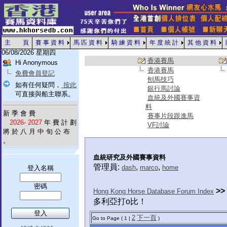
主 頁
賽 事 資 料
馬 匹 資 料
騎 練 資 料
年 度 統 計
其 他 資 料
06/08/2026 星期四
香港賽馬
Hi Anonymous
香港賽馬
免費會員登記
刨馬技巧
如有任何疑問，
按此
銀行馬討論
可直接與船主聯系。
血統及外國賽事資
料
新 季 會 費
賽事片段跟進馬
2026- 2027
年 費 計 劃
VF討論
將 於 八 月 中 旬 公 布
。
血統研究及外國賽事資料
管理員:
,
,
dash
marco
home
登入名稱
密碼
>>
Hong Kong Horse Database Forum Index
多利亞打o比！
2
下一頁
Go to Page ( 1 |
)