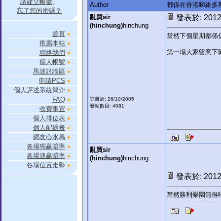
請建立帳號
。
Author
都係在香港睇維多
忘了您的密碼？
亂買sir
發表於: 2012-
(hinchung)
hinchung
首頁
當然下個星期都係
推薦本站
第一場大家留意下
聯絡我們
個人帳號
馬迷討論區
申請PCS
個人評述系統簡介
FAQ
註冊於: 26/10/2005
發帖數目: 4081
收費事宜
個人排位表
個人配磅表
網友心水馬
各場獨贏賠率
亂買sir
各場連贏賠率
(hinchung)
hinchung
各場位置走勢
發表於: 2012-
當然勝利樂園無得