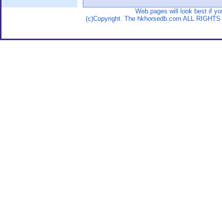
Web pages will look best if y
(c)Copyright. The hkhorsedb.com ALL RIGHTS