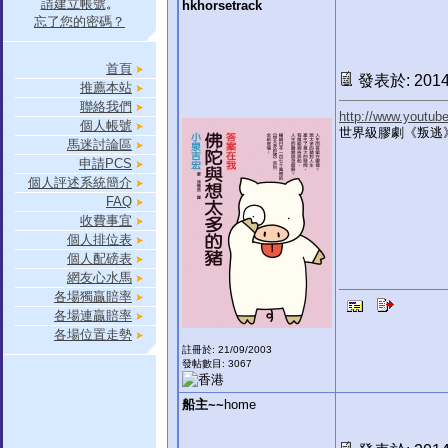
請建立帳號
。
hkhorsetrack
忘了您的密碼？
首頁
發表於: 2014-
推薦本站
聯絡我們
http://www.youtu
個人帳號
世界級膠劇《叛逃》
馬迷討論區
申請PCS
個人評述系統簡介
FAQ
收費事宜
個人排位表
個人配磅表
網友心水馬
各場獨贏賠率
各場連贏賠率
各場位置走勢
註冊於: 21/09/2003
發帖數目: 3067
船主~~
home