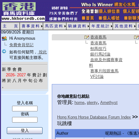
主 頁
賽 事 資 料
馬 匹 資 料
騎 練 資 料
年 度 統 計
其 他 資 料
09/08/2026 星期日
香港賽馬
Hi Anonymous
香港賽馬
免費會員登記
刨馬技巧
如有任何疑問，
按此
銀行馬討論
可直接與船主聯系。
血統及外國賽事資
料
新 季 會 費
賽事片段跟進馬
2026- 2027
年 費 計 劃
VF討論
將 於 八 月 中 旬 公 布
。
你地鍾意貼乜就貼
管理員:
,
,
home
plenty
Amethyst
登入名稱
密碼
>>
Hong Kong Horse Database Forum Index
玩跳樓
Author
呢期熱話 - 《叛