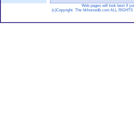
Web pages will look best if y
(c)Copyright. The hkhorsedb.com ALL RIGHTS