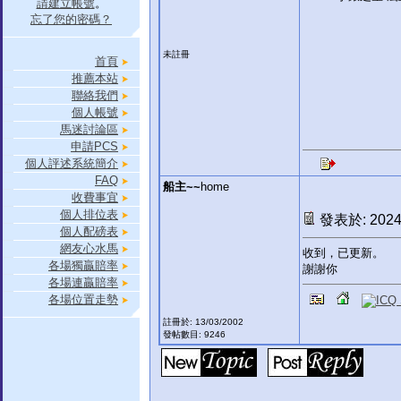
請建立帳號
。
忘了您的密碼？
未註冊
首頁
推薦本站
聯絡我們
個人帳號
馬迷討論區
申請PCS
個人評述系統簡介
FAQ
船主~~
home
收費事宜
個人排位表
發表於: 2024-
個人配磅表
網友心水馬
收到，已更新。
各場獨贏賠率
謝謝你
各場連贏賠率
各場位置走勢
註冊於: 13/03/2002
發帖數目: 9246