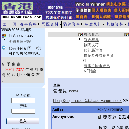
主 頁
賽 事 資 料
馬 匹 資 料
騎 練 資 料
年 度 統 計
其 他 資 料
06/08/2026 星期四
香港賽馬
Hi Anonymous
香港賽馬
免費會員登記
刨馬技巧
如有任何疑問，
按此
銀行馬討論
可直接與船主聯系。
血統及外國賽事資
料
新 季 會 費
賽事片段跟進馬
2026- 2027
年 費 計 劃
VF討論
將 於 八 月 中 旬 公 布
。
查詢
管理員:
home
登入名稱
>>
Hong Kong Horse Database Forum Index
密碼
Author
2024/06/08黃昏
Anonymous
發表於: 2024-
R5 12.手錶之星