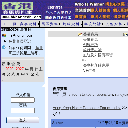
主 頁
賽 事 資 料
馬 匹 資 料
騎 練 資 料
年 度 統 計
其 他 資 料
09/08/2026 星期日
香港賽馬
Hi Anonymous
香港賽馬
免費會員登記
刨馬技巧
如有任何疑問，
按此
銀行馬討論
可直接與船主聯系。
血統及外國賽事資
料
新 季 會 費
賽事片段跟進馬
2026- 2027
年 費 計 劃
VF討論
將 於 八 月 中 旬 公 布
。
香港賽馬
管理員:
,
,
,
shlee
stojkovic
evanslam
randysi
登入名稱
密碼
>>
Hong Kong Horse Database Forum Index
水！
Author
2024年9月10日