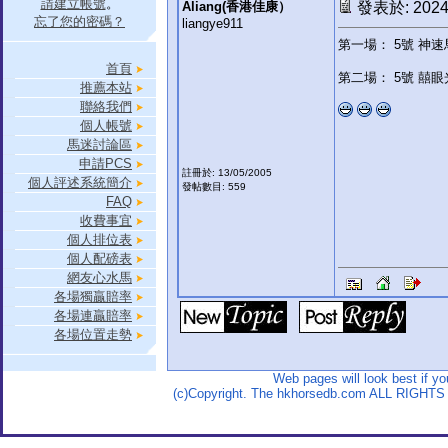
請建立帳號
。
Aliang(香港佳康）
發表於: 2024-
忘了您的密碼？
liangye911
第一場： 5號 神速馬
首頁
第二場： 5號 囍眼光
推薦本站
聯絡我們
個人帳號
馬迷討論區
申請PCS
註冊於: 13/05/2005
個人評述系統簡介
發帖數目: 559
FAQ
收費事宜
個人排位表
個人配磅表
網友心水馬
各場獨贏賠率
各場連贏賠率
各場位置走勢
Web pages will look best if y
(c)Copyright. The hkhorsedb.com ALL RIGHTS