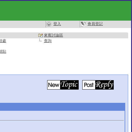
登入
會員登記
來賓討論區
錯處
查詢
就貼