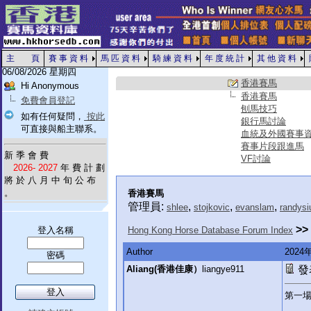
主 頁
賽 事 資 料
馬 匹 資 料
騎 練 資 料
年 度 統 計
其 他 資 料
06/08/2026 星期四
香港賽馬
Hi Anonymous
香港賽馬
免費會員登記
刨馬技巧
如有任何疑問，
按此
銀行馬討論
可直接與船主聯系。
血統及外國賽事
賽事片段跟進馬
新 季 會 費
VF討論
2026- 2027
年 費 計 劃
將 於 八 月 中 旬 公 布
。
香港賽馬
管理員:
,
,
,
shlee
stojkovic
evanslam
randysi
>>
登入名稱
Hong Kong Horse Database Forum Index
Author
202
密碼
Aliang(香港佳康）
liangye911
發表
第一場