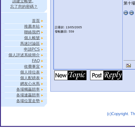
請建立帳號
。
第十場
忘了您的密碼？
首頁
推薦本站
註冊於: 13/05/2005
聯絡我們
發帖數目: 559
個人帳號
馬迷討論區
申請PCS
個人評述系統簡介
FAQ
收費事宜
個人排位表
個人配磅表
網友心水馬
各場獨贏賠率
各場連贏賠率
各場位置走勢
(c)Copyright. 