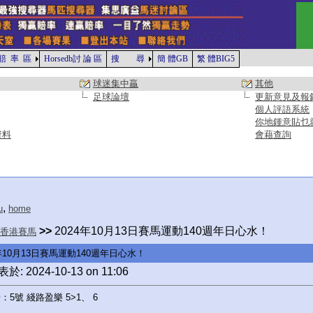
賠 率 區
Horsedb討 論 區
搜 尋
簡 體GB
繁 體BIG5
球迷集中贏
其他
足球論壇
更新意見及報
個人評語系統
你地鍾意貼乜
資料
會藉查詢
,
u
home
>>
2024年10月13日賽馬運動140週年日心水！
香港賽馬
4年10月13日賽馬運動140週年日心水！
於: 2024-10-13 on 11:06
：5號 綫路盈樂 5>1、 6