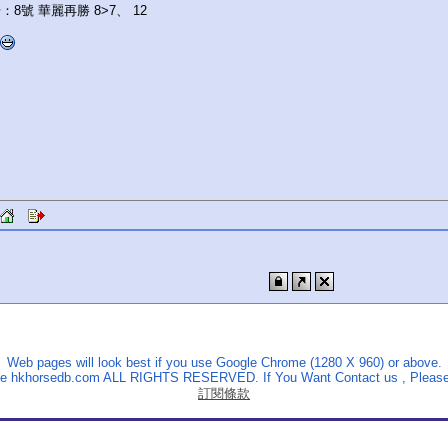
：8號 華麗再勝 8>7、 12
Web pages will look best if you use Google Chrome (1280 X 960) or above.
The hkhorsedb.com ALL RIGHTS RESERVED. If You Want Contact us , Please
訂閱條款