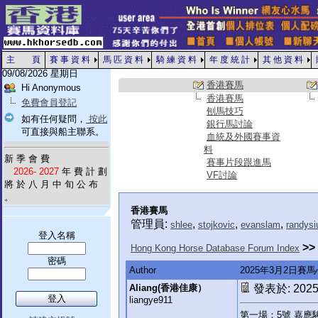
主 頁
賽 事 資 料
馬 匹 資 料
騎 練 資 料
年 度 統 計
其 他 資 料
09/08/2026 星期日
香港賽馬
Hi Anonymous
香港賽馬
免費會員登記
刨馬技巧
如有任何疑問，
按此
銀行馬討論
可直接與船主聯系。
血統及外國賽事資
料
新 季 會 費
賽事片段跟進馬
2026- 2027
年 費 計 劃
VF討論
將 於 八 月 中 旬 公 布
。
香港賽馬
管理員:
,
,
,
shlee
stojkovic
evanslam
randysi
登入名稱
>>
Hong Kong Horse Database Forum Index
密碼
Author
2025年3月2日賽
Aliang(香港佳康）
發表於: 2025-
liangye911
第一場：5號 嘉應駿馬