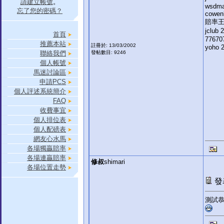
請建立帳號
。
wsdma
忘了您的密碼？
cowen
賠率
jclub
首頁
77670
推薦本站
註冊於: 13/03/2002
yoho 
聯絡我們
發帖數目: 9246
個人帳號
馬迷討論區
申請PCS
個人評述系統簡介
FAQ
收費事宜
個人排位表
個人配磅表
網友心水馬
各場獨贏賠率
各場連贏賠率
修叔
shimari
各場位置走勢
發表
測試