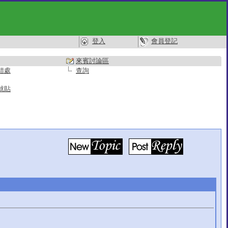
登入
會員登記
來賓討論區
錯處
查詢
就貼