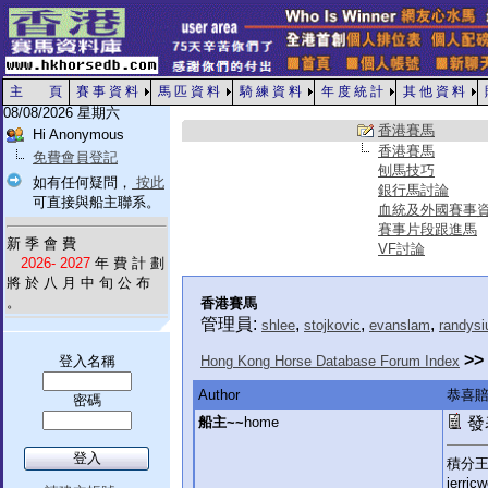
主 頁
賽 事 資 料
馬 匹 資 料
騎 練 資 料
年 度 統 計
其 他 資 料
08/08/2026 星期六
香港賽馬
Hi Anonymous
香港賽馬
免費會員登記
刨馬技巧
如有任何疑問，
按此
銀行馬討論
可直接與船主聯系。
血統及外國賽事
賽事片段跟進馬
新 季 會 費
VF討論
2026- 2027
年 費 計 劃
將 於 八 月 中 旬 公 布
。
香港賽馬
管理員:
,
,
,
shlee
stojkovic
evanslam
randysi
>>
登入名稱
Hong Kong Horse Database Forum Index
Author
恭喜
密碼
船主~~
home
發表
積分
jerri