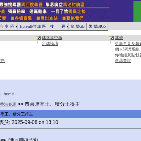
賠 率 區
Horsedb討 論 區
搜 尋
簡 體GB
繁 體BIG5
球迷集中贏
其他
足球論壇
更新意見及報
個人評語系統
你地鍾意貼乜
資料
會藉查詢
,
u
home
>>
恭喜賠率王、積分王得主
香港賽馬
賠率王、積分王得主
於: 2025-09-08 on 13:10
王
cwong 246.5 (獎項已派)