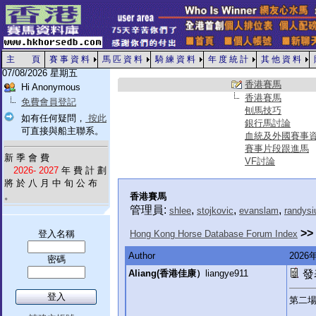
主 頁
賽 事 資 料
馬 匹 資 料
騎 練 資 料
年 度 統 計
其 他 資 料
07/08/2026 星期五
香港賽馬
Hi Anonymous
香港賽馬
免費會員登記
刨馬技巧
如有任何疑問，
按此
銀行馬討論
可直接與船主聯系。
血統及外國賽事
賽事片段跟進馬
新 季 會 費
VF討論
2026- 2027
年 費 計 劃
將 於 八 月 中 旬 公 布
。
香港賽馬
管理員:
,
,
,
shlee
stojkovic
evanslam
randysi
>>
登入名稱
Hong Kong Horse Database Forum Index
Author
202
密碼
Aliang(香港佳康）
liangye911
發表
第二場