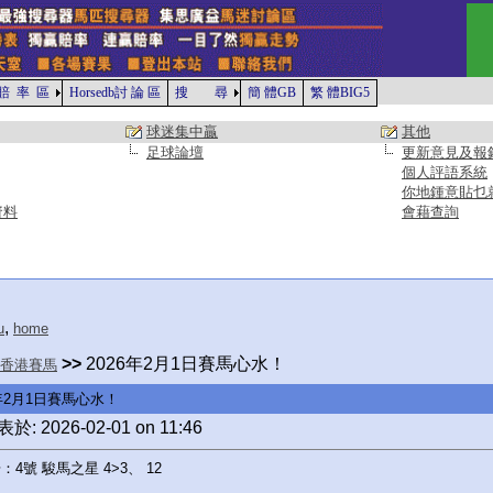
賠 率 區
Horsedb討 論 區
搜 尋
簡 體GB
繁 體BIG5
球迷集中贏
其他
足球論壇
更新意見及報
個人評語系統
你地鍾意貼乜
資料
會藉查詢
,
u
home
>>
2026年2月1日賽馬心水！
香港賽馬
6年2月1日賽馬心水！
於: 2026-02-01 on 11:46
：4號 駿馬之星 4>3、 12