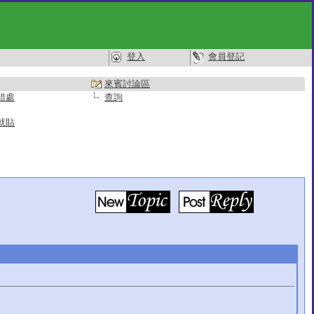
登入
會員登記
來賓討論區
錯處
查詢
就貼