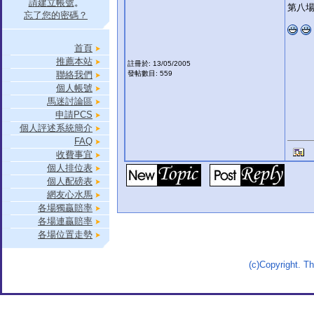
請建立帳號
。
第八場：
忘了您的密碼？
首頁
推薦本站
註冊於: 13/05/2005
聯絡我們
發帖數目: 559
個人帳號
馬迷討論區
申請PCS
個人評述系統簡介
FAQ
收費事宜
個人排位表
個人配磅表
網友心水馬
各場獨贏賠率
各場連贏賠率
各場位置走勢
(c)Copyright. 