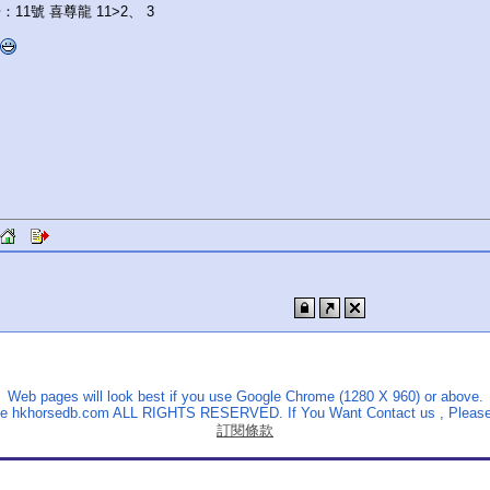
11號 喜尊龍 11>2、 3
Web pages will look best if you use Google Chrome (1280 X 960) or above.
The hkhorsedb.com ALL RIGHTS RESERVED. If You Want Contact us , Please
訂閱條款