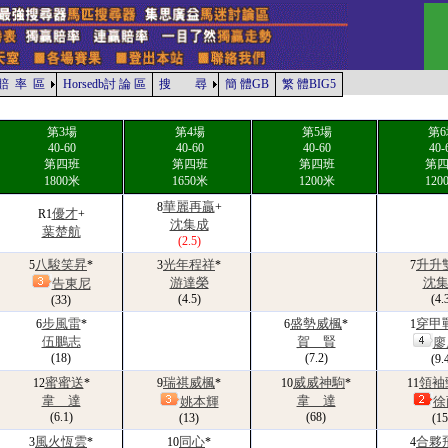
賠 率 區
Horsedb討 論 區
搜 尋
簡 體GB
繁 體BIG5
第3場
第4場
第5場
第6
40-60
40-60
40-60
40-
第四班
第四班
第四班
第
1800米
1650米
1200米
120
華麗再贏
8
+
優才
R1
+
沈集成
葉楚航
(2.5)
八駿笑昇
光年程祥
升升
5
*
3
*
7
游達榮
沈
告東尼
(4.5)
(4.
(33)
步風雷
盛勢威楓
穿甲
6
*
6
*
1
伍鵬志
賀 賢
廖
(18)
(7.2)
(9.
蜜蜜送
瑞祺威楓
威威神駒
領袖
12
*
9
*
10
*
11
韋 達
韋 達
姚本輝
徐
(6.1)
(68)
(13)
(15
風火恆雲
同心
合夥
3
*
10
*
4