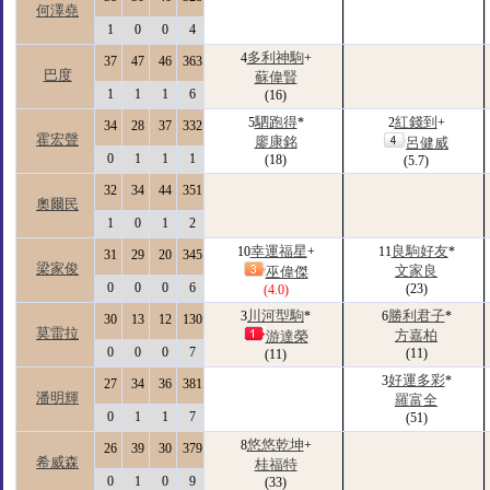
何澤堯
1
0
0
4
多利神駒
4
+
37
47
46
363
巴度
蘇偉賢
1
1
1
6
(16)
駟跑得
紅錢到
5
*
2
+
34
28
37
332
霍宏聲
廖康銘
呂健威
0
1
1
1
(18)
(5.7)
32
34
44
351
奧爾民
1
0
1
2
幸運福星
良駒好友
10
+
11
*
31
29
20
345
梁家俊
文家良
巫偉傑
0
0
0
6
(23)
(4.0)
川河型駒
勝利君子
3
*
6
*
30
13
12
130
莫雷拉
方嘉柏
游達榮
0
0
0
7
(11)
(11)
好運多彩
3
*
27
34
36
381
潘明輝
羅富全
0
1
1
7
(51)
悠悠乾坤
8
+
26
39
30
379
希威森
桂福特
0
1
0
9
(33)