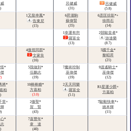
健威
呂健威
呂健威
)
(31)
(5.8)
又龍串鳳
昇瀧駒
丞匡掠影
1
*
6
6
*+
蘇偉賢
徐雨石
告東尼
(35)
(14)
(15)
幸運有您
競駿皇者
1
2
*
羅富全
游達榮
(13)
(8.7)
傲視同群
國千金
4
*
5
*
黎昭昇
文家良
(21)
(16)
魔怪
我做到
魔術控制
逍遙騎士
*
5
*
7
9
*
偉傑
伍鵬志
巫偉傑
巫偉傑
2)
(19)
(19)
(12)
勇將
棒棒糖
天天同樂
*
10
*
2
星運少爵
R1
+
方嘉柏
嘉柏
羅富全
方嘉柏
(3.0)
)
(5.1)
千里
傲聖
駿毅快車
+
2
*
7
*+
本輝
賀 賢
姚本輝
0)
(43)
(11)
開心
喜豐年
*
7
*
鵬志
韋 達
)
(40)