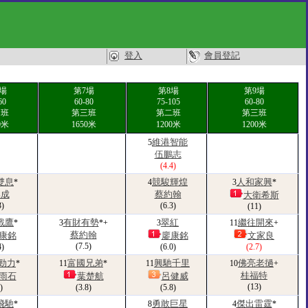
登入
會員登記
場
第7場
第8場
第9場
60
60-80
75-105
60-80
四班
第三班
第二班
第三班
0米
1650米
1200米
1200米
維港智能
5
伍鵬志
(4.4)
雙息
競駿輝煌
人和家興
*
4
3
*
集成
蔡約翰
大衛希斯
3)
(6.3)
(11)
戰鷹
有財有勢
翠紅
繼往開來
*
3
*+
3
11
+
蔡約翰
康銘
廖康銘
文家良
(7.5)
4)
(6.0)
(2.7)
勁力
富國兄弟
興馳千里
佛亮老撾
*
11
*
11
10
+
桂福特
雨石
葉楚航
呂健威
(13)
)
(3.8)
(5.8)
飛馳
勇敢巨星
傑出雷霆
*
8
4
*