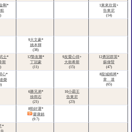
金剛
東來欣賞
*
1
+
楚航
告東尼
)
(14)
大文豪
9
*
姚本輝
(38)
武士
摯友勝
友愛心得
勇冠群英
*
12
*
9
+
12
*
希斯
丁冠豪
大衛希斯
蘇偉賢
)
(11)
(15)
(47)
開心
龍城精將
*
8
*
韋 達
達榮
(65)
6)
勝兄弟
小霸王
6
*
10
徐雨石
告東尼
(21)
(23)
勁好運
8
*
廖康銘
(9.7)
子
*
家良