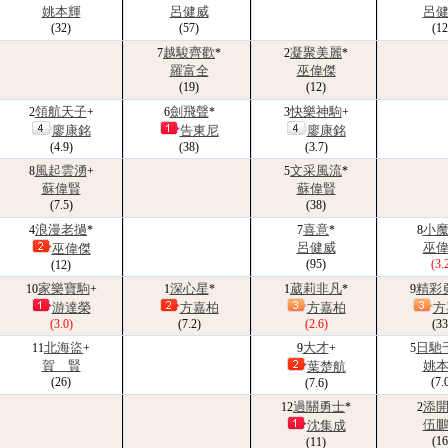
姚本輝
呂健威
呂
(32)
(57)
(12
越駿齊歡
凝聚美麗
7
*
2
*
羅富全
巫偉傑
(19)
(12)
領航天子
劍飛聲
快樂神駒
2
+
6
*
3
+
廖康銘
告東尼
廖康銘
(4.9)
(38)
(3.7)
風起雲湧
文采風流
8
+
5
*
蘇偉賢
蘇偉賢
(7.5)
(38)
浪漫老撾
喜意
小
4
*
7
*
8
呂健威
巫
巫偉傑
(95)
(3.
(12)
家樂寶駒
深心星
葳莉非凡
精彩
10
+
1
*
1
*
9
游達榮
方嘉柏
方嘉柏
方
(3.0)
(7.2)
(2.6)
(33
北海盜
大才
日馳
11
+
9
+
5
賀 賢
姚
葉楚航
(26)
(7.
(7.6)
過關勇士
添
12
*
2
伍
沈集成
(16
(11)