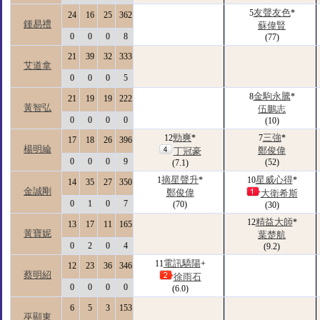
友聲友色
5
*
24
16
25
362
鍾易禮
蘇偉賢
0
0
0
8
(77)
21
39
32
333
艾道拿
0
0
0
5
金駒永騰
8
*
21
19
19
222
黃智弘
伍鵬志
0
0
0
0
(10)
勁爽
三強
12
*
7
*
17
18
26
396
楊明綸
鄭俊偉
丁冠豪
0
0
0
9
(52)
(7.1)
摘星聲升
星威心得
1
*
10
*
14
35
27
350
金誠剛
鄭俊偉
大衛希斯
0
1
0
7
(70)
(30)
精益大師
12
*
13
17
11
165
黃寶妮
葉楚航
0
2
0
4
(9.2)
電訊驕陽
11
+
12
23
36
346
蔡明紹
徐雨石
0
0
0
0
(6.0)
6
5
3
153
巫顯東