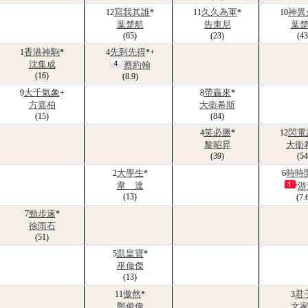
寫我其誰
久久為軍
神異
12
*
11
*
10
葉楚航
告東尼
葉
(65)
(23)
(43
香港神駒
先到先得
1
*
4
*+
沈集成
蔡約翰
(16)
(8.9)
大千氣象
帶贏來
9
+
8
*
方嘉柏
大衛希斯
(15)
(84)
笑必勝
閃電
4
*
12
黎昭昇
大衛
(39)
(54
大學生
時時
2
*
6
韋 達
游
(13)
(7.
勁步速
7
*
徐雨石
(51)
凱皇寶
5
*
巫偉傑
(13)
傲然
君
11
*
3
鄭俊偉
文