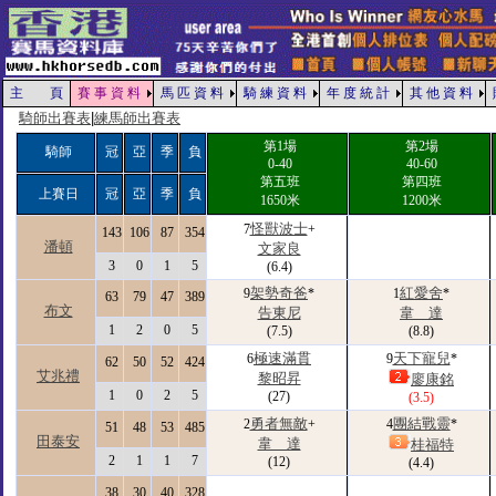
主 頁
賽 事 資 料
馬 匹 資 料
騎 練 資 料
年 度 統 計
其 他 資 料
騎師出賽表
|
練馬師出賽表
第1場
第2場
騎師
冠
亞
季
負
0-40
40-60
第五班
第四班
上賽日
冠
亞
季
負
1650米
1200米
怪獸波士
7
+
143
106
87
354
潘頓
文家良
3
0
1
5
(6.4)
架勢奇爸
紅愛舍
9
*
1
*
63
79
47
389
布文
告東尼
韋 達
1
2
0
5
(7.5)
(8.8)
極速滿貫
天下寵兒
6
9
*
62
50
52
424
艾兆禮
黎昭昇
廖康銘
1
0
2
5
(27)
(3.5)
勇者無敵
團結戰靈
2
+
4
*
51
48
53
485
田泰安
韋 達
桂福特
2
1
1
7
(12)
(4.4)
38
30
40
328