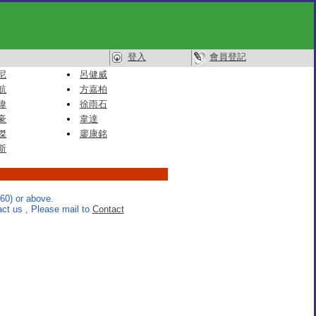
登入
會員登記
尼
呂健威
航
方嘉柏
偉
徐雨石
豪
韋達
傑
廖康銘
斯
60) or above.
t us , Please mail to
Contact