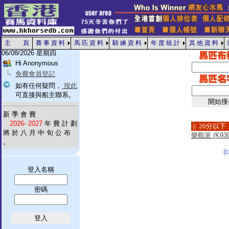
主 頁
賽 事 資 料
馬 匹 資 料
騎 練 資 料
年 度 統 計
其 他 資 料
06/08/2026 星期四
Hi Anonymous
免費會員登記
如有任何疑問，
按此
可直接與船主聯系。
新 季 會 費
2026- 2027
年 費 計 劃
|| 20分以下
將 於 八 月 中 旬 公 布
樂觀派 (K930
。
(
登入名稱
密碼