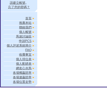
請建立帳號
。
忘了您的密碼？
首頁
推薦本站
聯絡我們
個人帳號
馬迷討論區
申請PCS
個人評述系統簡介
FAQ
收費事宜
個人排位表
個人配磅表
網友心水馬
各場獨贏賠率
各場連贏賠率
各場位置走勢