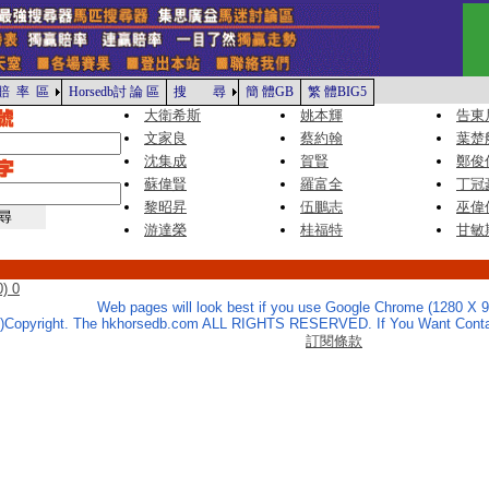
賠 率 區
Horsedb討 論 區
搜 尋
簡 體GB
繁 體BIG5
大衛希斯
姚本輝
告東
文家良
蔡約翰
葉楚
沈集成
賀賢
鄭俊
蘇偉賢
羅富全
丁冠
黎昭昇
伍鵬志
巫偉
游達榮
桂福特
甘敏
) 0
Web pages will look best if you use Google Chrome (1280 X 9
c)Copyright. The hkhorsedb.com ALL RIGHTS RESERVED. If You Want Contac
訂閱條款