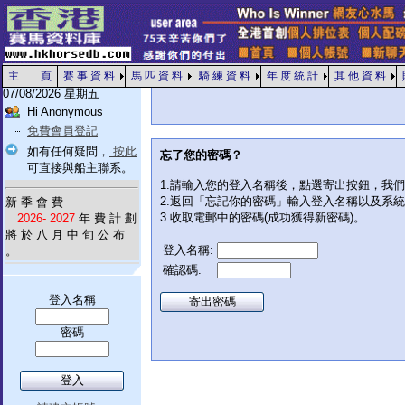
主 頁
賽 事 資 料
馬 匹 資 料
騎 練 資 料
年 度 統 計
其 他 資 料
07/08/2026 星期五
Hi Anonymous
免費會員登記
如有任何疑問，
按此
忘了您的密碼？
可直接與船主聯系。
1.請輸入您的登入名稱後，點選寄出按鈕，我
2.返回「忘記你的密碼」輸入登入名稱以及系
新 季 會 費
3.收取電郵中的密碼(成功獲得新密碼)。
2026- 2027
年 費 計 劃
將 於 八 月 中 旬 公 布
登入名稱:
。
確認碼:
登入名稱
密碼