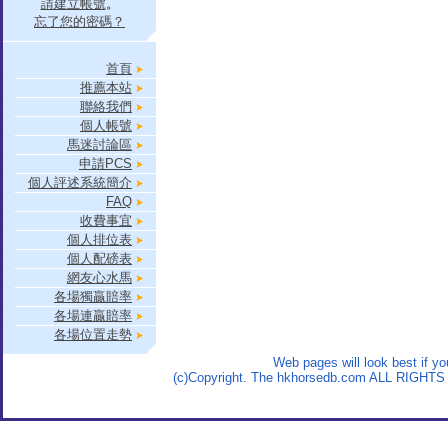
請建立帳號
。
忘了您的密碼？
首頁
推薦本站
聯絡我們
個人帳號
馬迷討論區
申請PCS
個人評述系統簡介
FAQ
收費事宜
個人排位表
個人配磅表
網友心水馬
各場獨贏賠率
各場連贏賠率
各場位置走勢
Web pages will look best if y
(c)Copyright. The hkhorsedb.com ALL RIGHTS