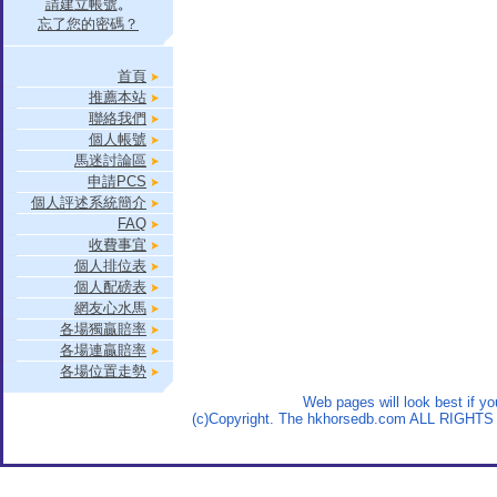
請建立帳號
。
忘了您的密碼？
首頁
推薦本站
聯絡我們
個人帳號
馬迷討論區
申請PCS
個人評述系統簡介
FAQ
收費事宜
個人排位表
個人配磅表
網友心水馬
各場獨贏賠率
各場連贏賠率
各場位置走勢
Web pages will look best if y
(c)Copyright. The hkhorsedb.com ALL RIGHTS