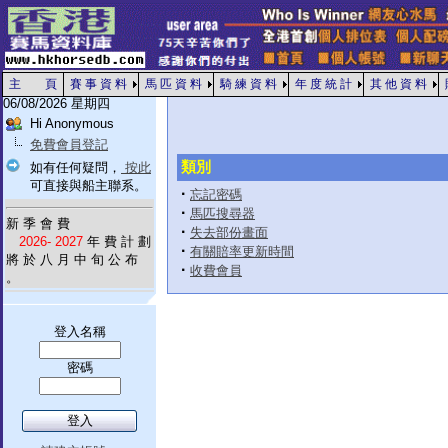
主 頁
賽 事 資 料
馬 匹 資 料
騎 練 資 料
年 度 統 計
其 他 資 料
06/08/2026 星期四
Hi Anonymous
免費會員登記
類別
如有任何疑問，
按此
可直接與船主聯系。
·
忘記密碼
·
馬匹搜尋器
新 季 會 費
·
失去部份畫面
2026- 2027
年 費 計 劃
·
有關賠率更新時間
將 於 八 月 中 旬 公 布
·
收費會員
。
登入名稱
密碼