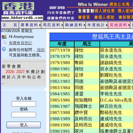
主 頁
賽 事 資 料
馬 匹 資 料
騎 練 資 料
年 度 統 計
其 他 資 料
07/08/2026 星期五
歷屆馬王馬主及
Hi Anonymous
免費會員登記
年度
馬王
如有任何疑問，
按此
1977/1978
祿怡
容永道先生
可直接與船主聯系。
1978/1979
祿怡
容永道先生
1979/1980
奪錦
謝啟鑄先生
新 季 會 費
1980/1981
祿怡
容永道先生
2026- 2027
年 費 計 劃
1981/1982
足球
劉耀柱先生
將 於 八 月 中 旬 公 布
1982/1983
同德
崔德剛及崔德宣
。
1983/1984
同德
崔德剛及崔德宣
1984/1985
通靈
李裕生先生
登入名稱
1985/1986
你知幾時
D.C.da Silva先生
1986/1987
飛躍舞士
林百欣先生
密碼
1987/1988
鑽中寶
鄭裕彤先生
1988/1989
及時而出
盧成培先生
1989/1990
及時而出
盧成培先生
1990/1991
翠河
張奧偉爵士及夏