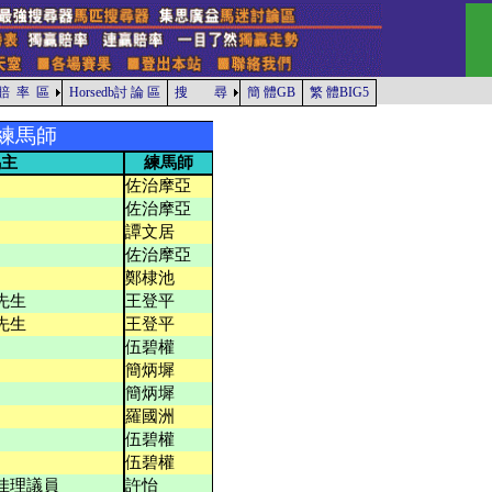
賠 率 區
Horsedb討 論 區
搜 尋
簡 體GB
繁 體BIG5
練馬師
馬主
練馬師
佐治摩亞
佐治摩亞
譚文居
佐治摩亞
鄭棣池
先生
王登平
先生
王登平
伍碧權
簡炳墀
簡炳墀
羅國洲
伍碧權
伍碧權
佳理議員
許怡