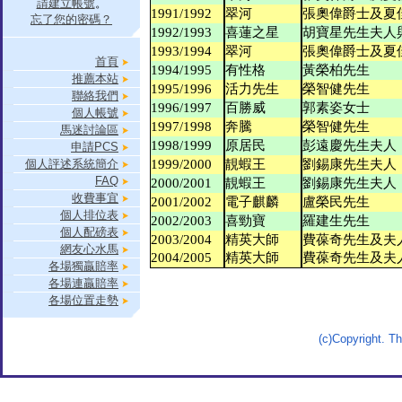
請建立帳號
。
1991/1992
翠河
張奧偉爵士及夏
忘了您的密碼？
1992/1993
喜蓮之星
胡寶星先生夫人
1993/1994
翠河
張奧偉爵士及夏
首頁
1994/1995
有性格
黃榮柏先生
推薦本站
1995/1996
活力先生
榮智健先生
聯絡我們
1996/1997
百勝威
郭素姿女士
個人帳號
1997/1998
奔騰
榮智健先生
馬迷討論區
1998/1999
原居民
彭遠慶先生夫人
申請PCS
個人評述系統簡介
1999/2000
靚蝦王
劉錫康先生夫人
FAQ
2000/2001
靚蝦王
劉錫康先生夫人
收費事宜
2001/2002
電子麒麟
盧榮民先生
個人排位表
2002/2003
喜勁寶
羅建生先生
個人配磅表
2003/2004
精英大師
費葆奇先生及夫
網友心水馬
2004/2005
精英大師
費葆奇先生及夫
各場獨贏賠率
各場連贏賠率
各場位置走勢
(c)Copyright. 