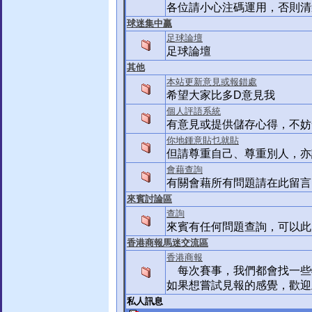
各位請小心注碼運用，否則清
球迷集中贏
足球論壇
足球論壇
其他
本站更新意見或報錯處
希望大家比多D意見我
個人評語系統
有意見或提供儲存心得，不妨
你地鍾意貼乜就貼
但請尊重自己、尊重別人，亦
會藉查詢
有關會藉所有問題請在此留言
來賓討論區
查詢
來賓有任何問題查詢，可以此
香港商報馬迷交流區
香港商報
每次賽事，我們都會找一些特
如果想嘗試見報的感覺，歡迎
私人訊息