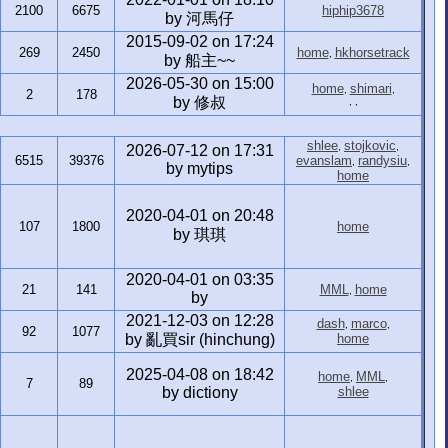
2100
6675
hiphip3678
by 河馬仔
2015-09-02 on 17:24
269
2450
home
hkhorsetrack
,
by 船主~~
2026-05-30 on 15:00
home
shimari
,
,
2
178
by 修叔
,
,
shlee
stojkovic
,
,
2026-07-12 on 17:31
6515
39376
evanslam
randysiu
,
,
by mytips
home
2020-04-01 on 20:48
107
1800
home
by 琪琪
2020-04-01 on 03:35
21
141
MML
home
,
by
2021-12-03 on 12:28
dash
marco
,
,
92
1077
by 亂買sir (hinchung)
home
2025-04-08 on 18:42
home
MML
,
,
7
89
by dictiony
shlee