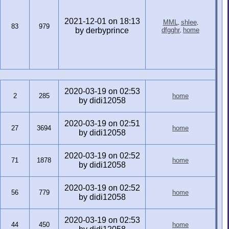
2021-12-01 on 18:13
MML
shlee
,
,
83
979
by derbyprince
dfgghr
home
,
2020-03-19 on 02:53
2
285
home
by didi12058
2020-03-19 on 02:51
27
3694
home
by didi12058
2020-03-19 on 02:52
71
1878
home
by didi12058
2020-03-19 on 02:52
56
779
home
by didi12058
2020-03-19 on 02:53
44
450
home