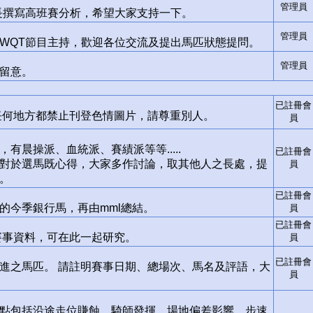
管理員
長撰寫高班賽分析，希望大家支持一下。
管理員
WQT節目主持，歡迎各位交流及提出馬匹狀態提問。
管理員
留意。
已註冊會
任何地方都禁止刊登色情圖片，請尊重別人。
員
晨操派、血統派、賽績派等等.....
已註冊會
對於選馬既心得，大家多作討論，取其他人之長處，提
員
。
已註冊會
今季銀行馬，再由mml總結。
員
已註冊會
國賽事資料，可在此一起研究。
員
已註冊會
進之馬匹。 請註明賽事日期、總場次、馬名及評語，大
員
點包括沿途走位賺蝕、騎師發揮、場地偏差影響、步速