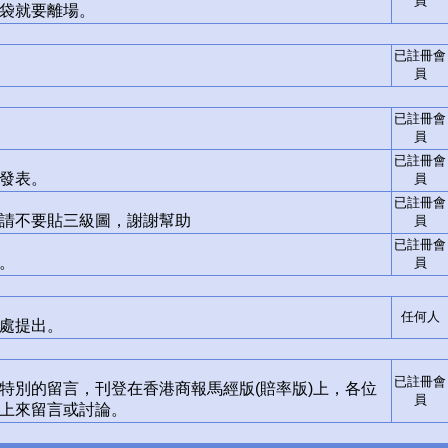
員
袋就要離場。
已註冊會
員
已註冊會
員
已註冊會
發表。
員
已註冊會
請不要貼三級圖，謝謝幫助
員
已註冊會
。
員
任何人
處提出。
已註冊會
別的留言，刊登在香港商報馬經版(賠率版)上，各位
員
上來留言或討論。