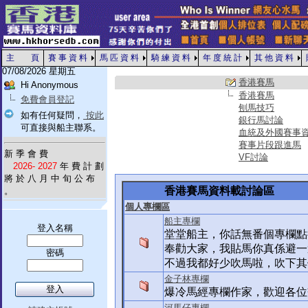
主 頁
賽 事 資 料
馬 匹 資 料
騎 練 資 料
年 度 統 計
其 他 資 料
07/08/2026 星期五
香港賽馬
Hi Anonymous
香港賽馬
免費會員登記
刨馬技巧
如有任何疑問，
按此
銀行馬討論
可直接與船主聯系。
血統及外國賽事
賽事片段跟進馬
新 季 會 費
VF討論
2026- 2027
年 費 計 劃
將 於 八 月 中 旬 公 布
香港賽馬資料載討論區
。
個人專欄區
船主專欄
登入名稱
堂堂船主，你話無番個專欄點
奉勸大家，我貼馬你真係避一
密碼
不過我都好少吹馬啦，吹下其他
金子林專欄
爆冷馬經專欄作家，歡迎各位
河馬仔專欄