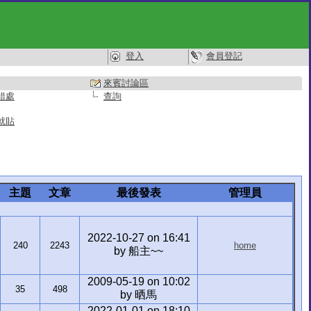
登入
會員登記
來賓討論區
錯處
查詢
就貼
主題
文章
最後發表
管理員
2022-10-27 on 16:41
240
2243
home
by 船主~~
2009-05-19 on 10:02
35
498
by 晒馬
2022-01-01 on 18:10