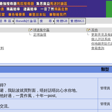
賠 率 區
Horsedb討 論 區
搜 尋
簡 體GB
繁 體BIG5
球迷集中贏
其他
足球論壇
更新意見及報
個人評語系統
你地鍾意貼乜
資料
會藉查詢
類型
得?
管理員
避，我貼波就買對面，唔好話唔比心水你地。
好過，一貫作風，十年一post。
管理員
交流。