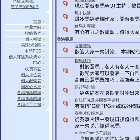
請建立帳號
。
現任開台賽馬WQT主持，擅
忘了您的密碼？
風中快勝
爆冷馬經專欄作家，開台賽馬
首頁
修馬力專欄
推薦本站
有心有力之數據派，值得大家
聯絡我們
個人帳號
香港賽馬
馬迷討論區
香港賽馬
申請PCS
歡迎大家一齊討論。 本網站
個人評述系統簡介
刨馬技巧
FAQ
對於選馬，各人有各人一套，有
收費事宜
歡迎大家可以發表一下自己
個人排位表
高自己選馬既技巧，贏錢至上
個人配磅表
網友心水馬
銀行馬討論
各場獨贏賠率
經各網友在暑期間討論出來的
各場連贏賠率
血統研究及外國賽事資料
各場位置走勢
有關PPG或PPG血統或外
賽事片段跟進馬
從賽事片段中發現日後值得跟
家一齊睇片搵備忘馬。
Video Form(VF)討論
是競賽過程的詳細記錄，重