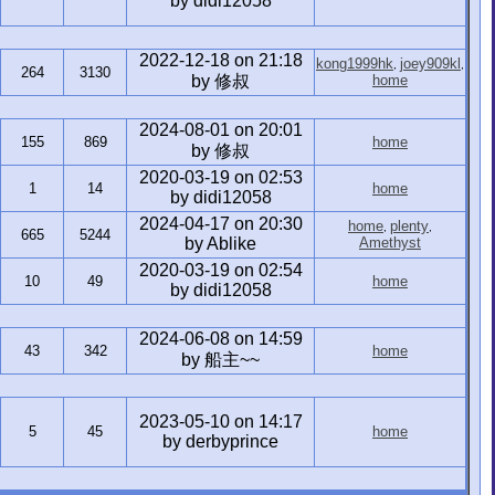
by didi12058
2022-12-18 on 21:18
kong1999hk
joey909kl
,
,
264
3130
by 修叔
home
2024-08-01 on 20:01
155
869
home
by 修叔
2020-03-19 on 02:53
1
14
home
by didi12058
2024-04-17 on 20:30
home
plenty
,
,
665
5244
by Ablike
Amethyst
2020-03-19 on 02:54
10
49
home
by didi12058
2024-06-08 on 14:59
43
342
home
by 船主~~
2023-05-10 on 14:17
5
45
home
by derbyprince