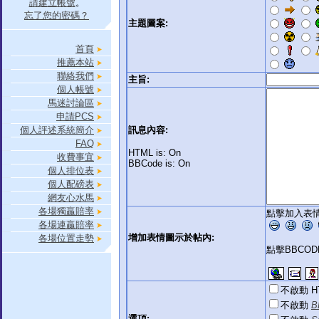
請建立帳號
。
忘了您的密碼？
主題圖案:
首頁
推薦本站
聯絡我們
主旨:
個人帳號
馬迷討論區
申請PCS
個人評述系統簡介
訊息內容:
FAQ
HTML is: On
收費事宜
BBCode is: On
個人排位表
個人配磅表
網友心水馬
各場獨贏賠率
點擊加入表情
各場連贏賠率
增加表情圖示於帖內:
各場位置走勢
點擊BBCO
不啟動 H
不啟動
B
選項: