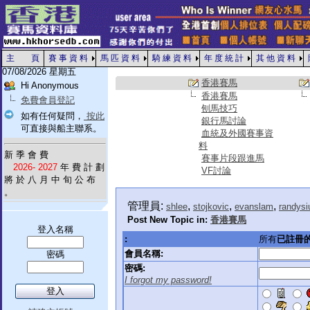
主 頁
賽 事 資 料
馬 匹 資 料
騎 練 資 料
年 度 統 計
其 他 資 料
07/08/2026 星期五
香港賽馬
Hi Anonymous
香港賽馬
免費會員登記
刨馬技巧
如有任何疑問，
按此
銀行馬討論
可直接與船主聯系。
血統及外國賽事資
料
新 季 會 費
賽事片段跟進馬
2026- 2027
年 費 計 劃
VF討論
將 於 八 月 中 旬 公 布
。
管理員:
,
,
,
shlee
stojkovic
evanslam
randysi
Post New Topic in:
香港賽馬
登入名稱
:
所有
已註冊
會員名稱:
密碼
密碼:
I forgot my password!