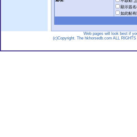
不啟動
S
顯示簽名
如此帖有
Web pages will look best if y
(c)Copyright. The hkhorsedb.com ALL RIGHTS