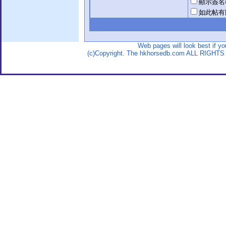
顯示簽名
如此帖有
Web pages will look best if y
(c)Copyright. The hkhorsedb.com ALL RIGHTS