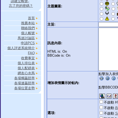
請建立帳號
。
忘了您的密碼？
主題圖案:
首頁
推薦本站
主旨:
聯絡我們
個人帳號
馬迷討論區
申請PCS
訊息內容:
個人評述系統簡介
HTML is: On
FAQ
BBCode is: On
收費事宜
個人排位表
個人配磅表
網友心水馬
點擊加入表情
各場獨贏賠率
增加表情圖示於帖內:
各場連贏賠率
點擊BBCO
各場位置走勢
不啟動 H
不啟動
B
選項:
不啟動
S