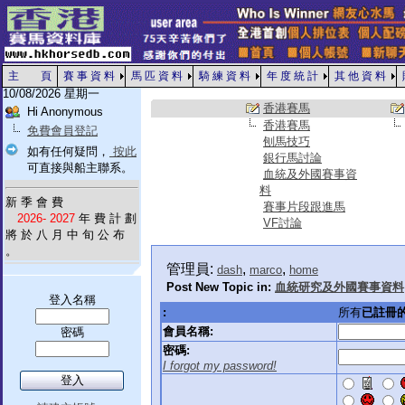
主 頁
賽 事 資 料
馬 匹 資 料
騎 練 資 料
年 度 統 計
其 他 資 料
10/08/2026 星期一
香港賽馬
Hi Anonymous
香港賽馬
免費會員登記
刨馬技巧
如有任何疑問，
按此
銀行馬討論
可直接與船主聯系。
血統及外國賽事資
料
新 季 會 費
賽事片段跟進馬
2026- 2027
年 費 計 劃
VF討論
將 於 八 月 中 旬 公 布
。
管理員:
,
,
dash
marco
home
Post New Topic in:
血統研究及外國賽事資料
登入名稱
:
所有
已註冊
會員名稱:
密碼
密碼:
I forgot my password!