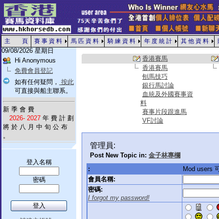
主 頁
賽 事 資 料
馬 匹 資 料
騎 練 資 料
年 度 統 計
其 他 資 料
09/08/2026 星期日
香港賽馬
Hi Anonymous
香港賽馬
免費會員登記
刨馬技巧
如有任何疑問，
按此
銀行馬討論
可直接與船主聯系。
血統及外國賽事資
料
新 季 會 費
賽事片段跟進馬
2026- 2027
年 費 計 劃
VF討論
將 於 八 月 中 旬 公 布
。
管理員:
Post New Topic in:
金子林專欄
登入名稱
:
Mod use
會員名稱:
密碼
密碼:
I forgot my password!