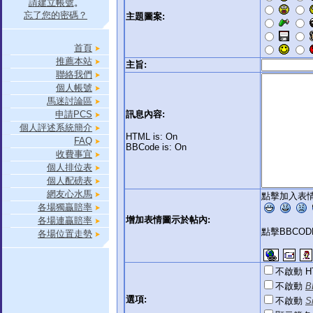
請建立帳號
。
忘了您的密碼？
主題圖案:
首頁
推薦本站
主旨:
聯絡我們
個人帳號
馬迷討論區
申請PCS
訊息內容:
個人評述系統簡介
HTML is: On
FAQ
BBCode is: On
收費事宜
個人排位表
個人配磅表
網友心水馬
點擊加入表情
各場獨贏賠率
增加表情圖示於帖內:
各場連贏賠率
點擊BBCO
各場位置走勢
不啟動 H
不啟動
B
選項:
不啟動
S