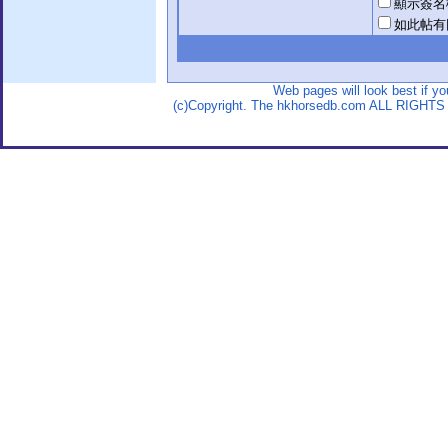
顯示簽名
如此帖有
Web pages will look best if y
(c)Copyright. The hkhorsedb.com ALL RIGHTS