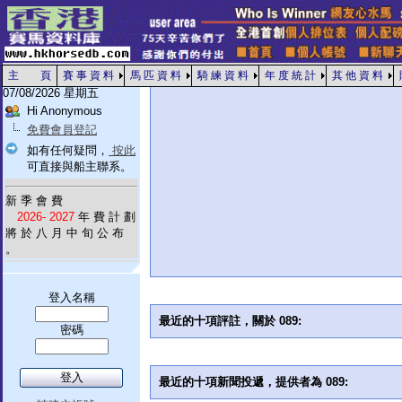
主 頁
賽 事 資 料
馬 匹 資 料
騎 練 資 料
年 度 統 計
其 他 資 料
07/08/2026 星期五
Hi Anonymous
免費會員登記
如有任何疑問，
按此
可直接與船主聯系。
新 季 會 費
2026- 2027
年 費 計 劃
將 於 八 月 中 旬 公 布
。
登入名稱
最近的十項評註，關於 089:
密碼
最近的十項新聞投遞，提供者為 089: