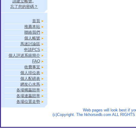
請建立帳號
。
忘了您的密碼？
首頁
推薦本站
聯絡我們
個人帳號
馬迷討論區
申請PCS
個人評述系統簡介
FAQ
收費事宜
個人排位表
個人配磅表
網友心水馬
各場獨贏賠率
各場連贏賠率
各場位置走勢
Web pages will look best if y
(c)Copyright. The hkhorsedb.com ALL RIGHTS