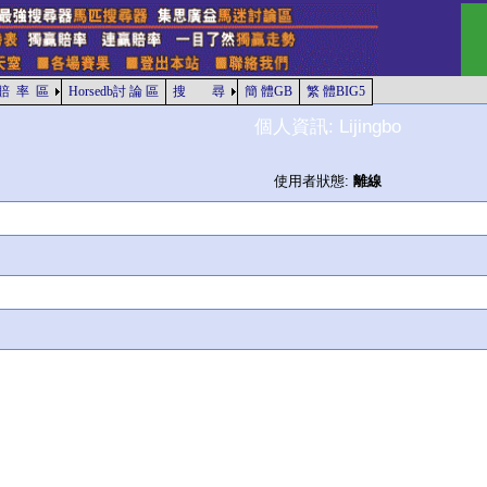
賠 率 區
Horsedb討 論 區
搜 尋
簡 體GB
繁 體BIG5
個人資訊: Lijingbo
使用者狀態:
離線