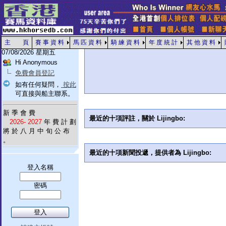
主 頁
賽 事 資 料
馬 匹 資 料
騎 練 資 料
年 度 統 計
其 他 資 料
07/08/2026 星期五
Hi Anonymous
免費會員登記
如有任何疑問，
按此
可直接與船主聯系。
新 季 會 費
最近的十項評註，關於 Lijingbo:
2026- 2027
年 費 計 劃
將 於 八 月 中 旬 公 布
。
最近的十項新聞投遞，提供者為 Lijingbo:
登入名稱
密碼