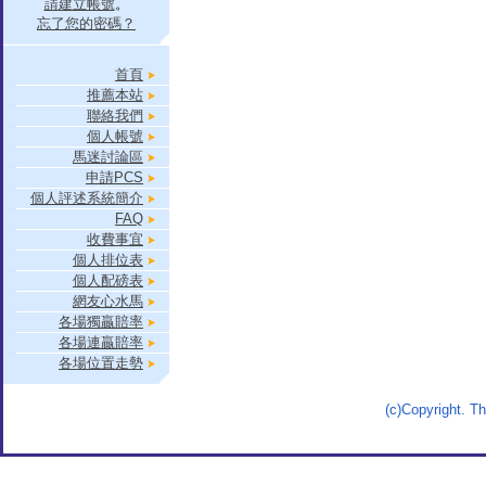
請建立帳號
。
忘了您的密碼？
首頁
推薦本站
聯絡我們
個人帳號
馬迷討論區
申請PCS
個人評述系統簡介
FAQ
收費事宜
個人排位表
個人配磅表
網友心水馬
各場獨贏賠率
各場連贏賠率
各場位置走勢
(c)Copyright. 