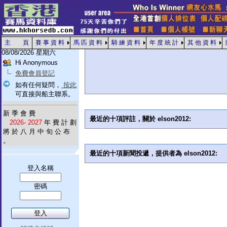
主 頁
賽 事 資 料
馬 匹 資 料
騎 練 資 料
年 度 統 計
其 他 資 料
08/08/2026 星期六
Hi Anonymous
免費會員登記
如有任何疑問，
按此
可直接與船主聯系。
新 季 會 費
最近的十項評註，關於 elson2012:
2026- 2027
年 費 計 劃
將 於 八 月 中 旬 公 布
。
最近的十項新聞投遞，提供者為 elson2012:
登入名稱
密碼