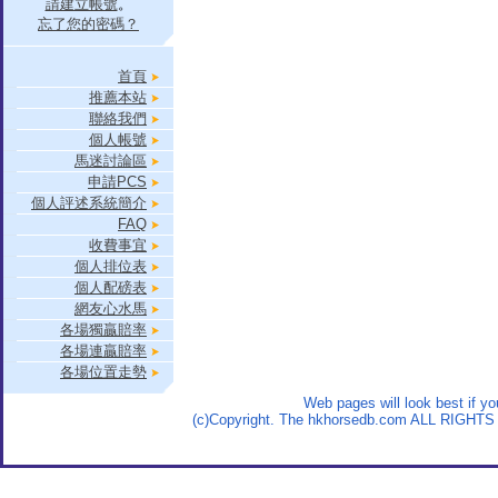
請建立帳號
。
忘了您的密碼？
首頁
推薦本站
聯絡我們
個人帳號
馬迷討論區
申請PCS
個人評述系統簡介
FAQ
收費事宜
個人排位表
個人配磅表
網友心水馬
各場獨贏賠率
各場連贏賠率
各場位置走勢
Web pages will look best if y
(c)Copyright. The hkhorsedb.com ALL RIGHTS