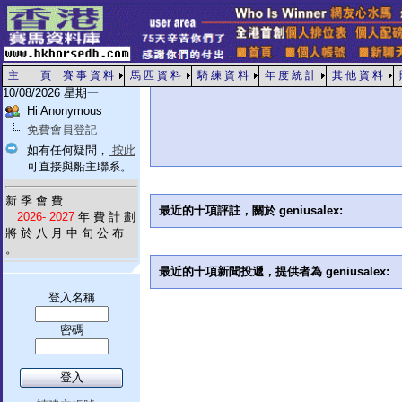
主 頁
賽 事 資 料
馬 匹 資 料
騎 練 資 料
年 度 統 計
其 他 資 料
10/08/2026 星期一
Hi Anonymous
免費會員登記
如有任何疑問，
按此
可直接與船主聯系。
新 季 會 費
最近的十項評註，關於 geniusalex:
2026- 2027
年 費 計 劃
將 於 八 月 中 旬 公 布
。
最近的十項新聞投遞，提供者為 geniusalex:
登入名稱
密碼