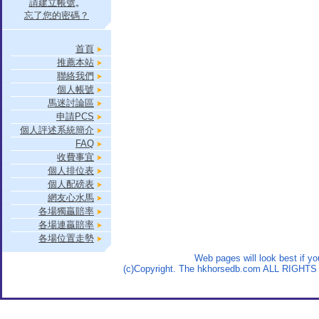
請建立帳號
。
忘了您的密碼？
首頁
推薦本站
聯絡我們
個人帳號
馬迷討論區
申請PCS
個人評述系統簡介
FAQ
收費事宜
個人排位表
個人配磅表
網友心水馬
各場獨贏賠率
各場連贏賠率
各場位置走勢
Web pages will look best if y
(c)Copyright. The hkhorsedb.com ALL RIGHTS