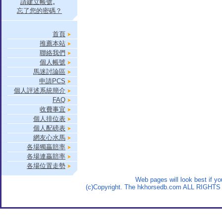
請建立帳號
。
忘了您的密碼？
首頁
推薦本站
聯絡我們
個人帳號
馬迷討論區
申請PCS
個人評述系統簡介
FAQ
收費事宜
個人排位表
個人配磅表
網友心水馬
各場獨贏賠率
各場連贏賠率
各場位置走勢
Web pages will look best if y
(c)Copyright. The hkhorsedb.com ALL RIGHTS