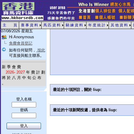
主 頁
賽 事 資 料
馬 匹 資 料
騎 練 資 料
年 度 統 計
其 他 資 料
07/08/2026 星期五
Hi Anonymous
免費會員登記
如有任何疑問，
按此
可直接與船主聯系。
新 季 會 費
2026- 2027
年 費 計 劃
將 於 八 月 中 旬 公 布
。
最近的十項評註，關於 liup:
登入名稱
密碼
最近的十項新聞投遞，提供者為 liup: