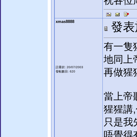
祝各位周
xmas8888
發表於:
有一隻
地同上
註冊於: 20/07/2003
再做猩猩
發帖數目: 620
當上帝
猩猩講
只是我
唔覺得有