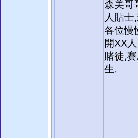
森美哥
人貼士
各位慢
開XX
賭徒,
生.