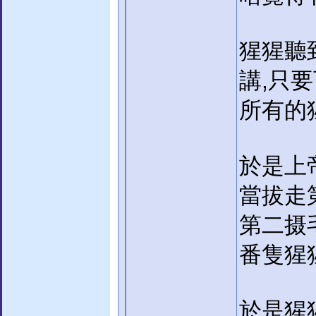
猩猩聽
講,只
所有的猩
於是上
當拔走
第二摄
番隻猩猩
於是猩