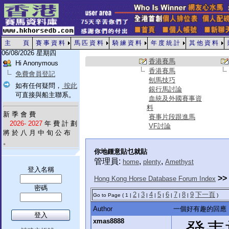
主 頁
賽 事 資 料
馬 匹 資 料
騎 練 資 料
年 度 統 計
其 他 資 料
06/08/2026 星期四
香港賽馬
Hi Anonymous
香港賽馬
免費會員登記
刨馬技巧
如有任何疑問，
按此
銀行馬討論
可直接與船主聯系。
血統及外國賽事資
料
新 季 會 費
賽事片段跟進馬
2026- 2027
年 費 計 劃
VF討論
將 於 八 月 中 旬 公 布
。
你地鍾意貼乜就貼
管理員:
,
,
home
plenty
Amethyst
登入名稱
>>
Hong Kong Horse Database Forum Index
密碼
2
3
4
5
6
7
8
9
下一頁
Go to Page ( 1 |
|
|
|
|
|
|
|
)
Author
一個好有趣的回應
xmas8888