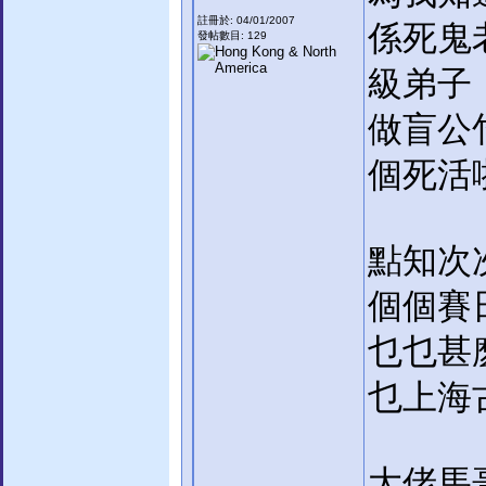
註冊於: 04/01/2007
係死鬼
發帖數目: 129
級弟子
做盲公
個死活
點知次
個個賽
乜乜甚
乜上海
大佬馬