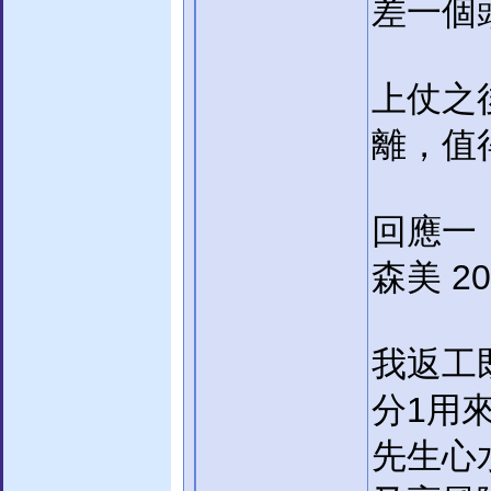
差一個
上仗之
離，值
回應一
森美 200
我返工
分1用
先生心