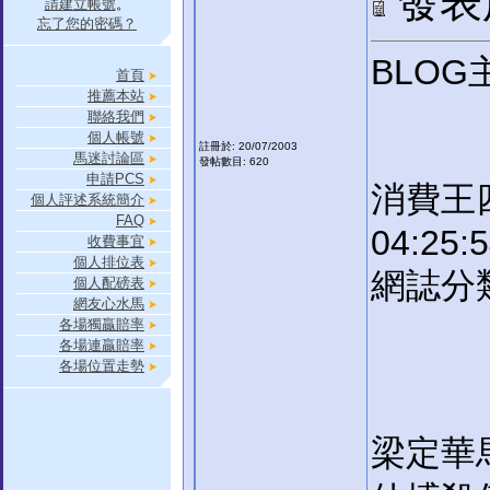
發表於:
請建立帳號
。
忘了您的密碼？
BLOG
首頁
推薦本站
聯絡我們
個人帳號
註冊於: 20/07/2003
馬迷討論區
發帖數目: 620
申請PCS
消費王四
個人評述系統簡介
FAQ
04:25:
收費事宜
個人排位表
網誌分類
個人配磅表
網友心水馬
各場獨贏賠率
各場連贏賠率
各場位置走勢
梁定華