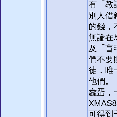
有「教
別人借
的錢，
無論在
及「盲
們不要
徒，唯
他們。
蠢蛋，
XMAS88
可得到