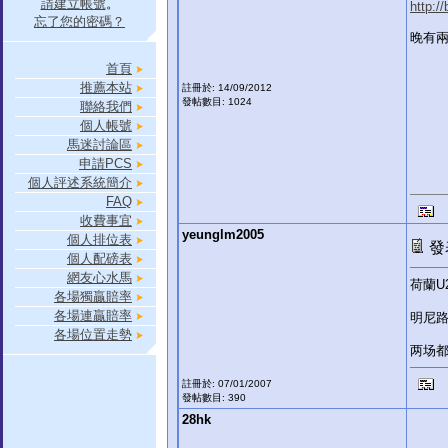
請建立帳號
。
http:/
忘了您的密碼？
晚有兩
首頁
推薦本站
註冊於: 14/09/2012
發帖數目: 1024
聯絡我們
個人帳號
馬迷討論區
申請PCS
個人評述系統簡介
FAQ
收費事宜
yeunglm2005
個人排位表
發表
個人配磅表
網友心水馬
荷蘭U
各場獨贏賠率
各場連贏賠率
明尼
各場位置走勢
两场都
註冊於: 07/01/2007
發帖數目: 390
28hk