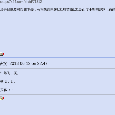
/bettips7x24.com/zh/id/71312
場吾錯既盤可以賭下錢，分別係西巴牙U21對荷蘭U21及山度士對明尼路…自
於: 2013-06-12 on 22:47
21l落飞，买。
路落飞，买。
买客 ！！