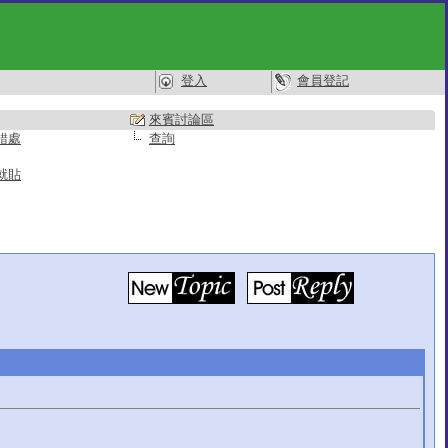
登入
會員登記
來賓討論區
錯處
查詢
就貼