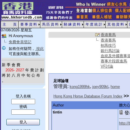
主 頁
賽 事 資 料
馬 匹 資 料
騎 練 資 料
年 度 統 計
其 他 資 料
07/08/2026 星期五
香港賽馬
Hi Anonymous
香港賽馬
免費會員登記
刨馬技巧
如有任何疑問，
按此
銀行馬討論
可直接與船主聯系。
血統及外國賽事
賽事片段跟進馬
新 季 會 費
VF討論
2026- 2027
年 費 計 劃
將 於 八 月 中 旬 公 布
。
足球論壇
管理員:
,
,
kong1999hk
joey909kl
home
>>
登入名稱
Hong Kong Horse Database Forum Index
Author
膽大心
密碼
tintin
發表
http:/