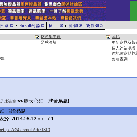
賠 率 區
Horsedb討 論 區
搜 尋
簡 體GB
繁 體BIG5
球迷集中贏
其他
足球論壇
更新意見及報
個人評語系統
你地鍾意貼乜
資料
會藉查詢
>>
膽大心細，就會易贏!
足球論壇
細，就會易贏!
於: 2013-06-12 on 17:11
/bettips7x24.com/zh/id/71310