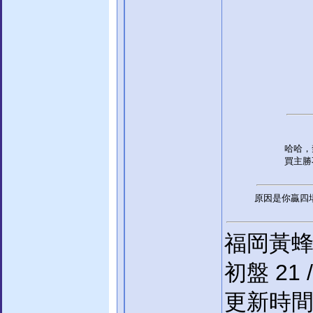
哈哈，
買主勝
原因是你贏四
福岡黃蜂 
初盤 21 /
更新時間 22