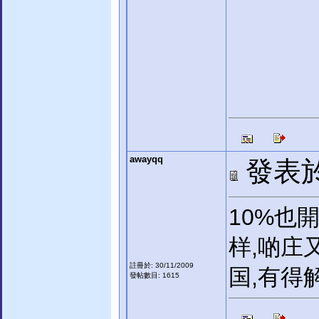
awayqq
發表於:
10%也
样,啲庄
註冊於: 30/11/2009
国,有得
發帖數目: 1615