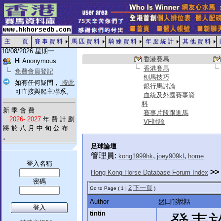
主 頁
賽 事 資 料
馬 匹 資 料
騎 練 資 料
年 度 統 計
其 他 資 料
10/08/2026 星期一
香港賽馬
Hi Anonymous
香港賽馬
免費會員登記
刨馬技巧
如有任何疑問，
按此
銀行馬討論
可直接與船主聯系。
血統及外國賽事資
料
新 季 會 費
賽事片段跟進馬
2026- 2027
年 費 計 劃
VF討論
將 於 八 月 中 旬 公 布
。
足球論壇
管理員:
,
,
kong1999hk
joey909kl
home
登入名稱
>>
Hong Kong Horse Database Forum Index
密碼
2
下一頁
Go to Page ( 1 |
)
Author
盤囗能說話
tintin