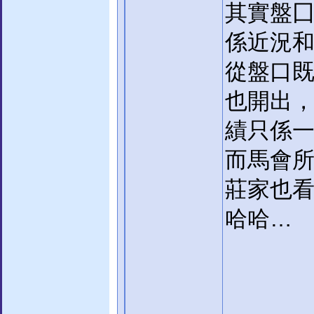
其實盤
係近況
從盤口既
也開出
績只係一
而馬會所
莊家也看
哈哈…