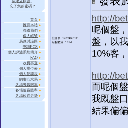
發表於:
請建立帳號
。
忘了您的密碼？
http://b
首頁
推薦本站
呢個盤
聯絡我們
個人帳號
盤，以我
註冊於: 14/09/2012
馬迷討論區
發帖數目: 1024
申請PCS
10%客
個人評述系統簡介
FAQ
收費事宜
個人排位表
http://b
個人配磅表
網友心水馬
而呢個
各場獨贏賠率
各場連贏賠率
各場位置走勢
我既盤口
結果偏偏