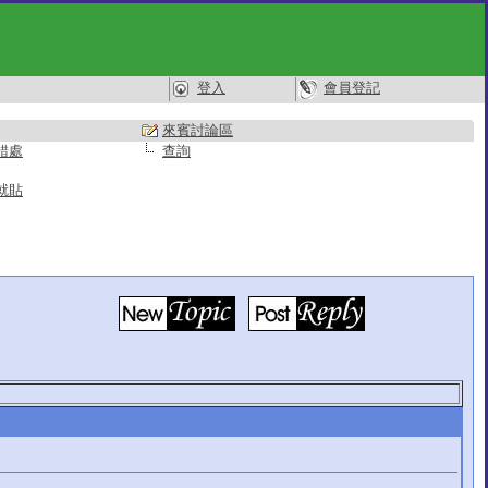
登入
會員登記
來賓討論區
錯處
查詢
就貼