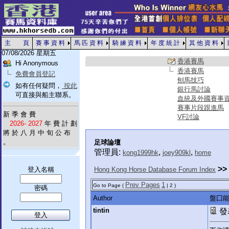
主 頁
賽 事 資 料
馬 匹 資 料
騎 練 資 料
年 度 統 計
其 他 資 料
07/08/2026 星期五
香港賽馬
Hi Anonymous
香港賽馬
免費會員登記
刨馬技巧
如有任何疑問，
按此
銀行馬討論
可直接與船主聯系。
血統及外國賽事
賽事片段跟進馬
新 季 會 費
VF討論
2026- 2027
年 費 計 劃
將 於 八 月 中 旬 公 布
。
足球論壇
管理員:
,
,
kong1999hk
joey909kl
home
>>
登入名稱
Hong Kong Horse Database Forum Index
Prev Pages
1
Go to Page (
| 2 )
密碼
Author
盤囗
tintin
發表