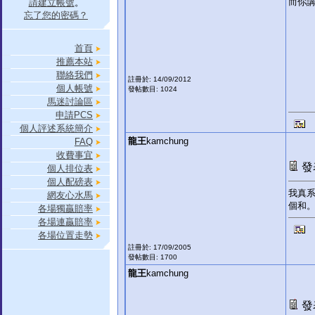
而你講
請建立帳號
。
忘了您的密碼？
首頁
推薦本站
聯絡我們
註冊於: 14/09/2012
個人帳號
發帖數目: 1024
馬迷討論區
申請PCS
個人評述系統簡介
龍王
kamchung
FAQ
收費事宜
發表
個人排位表
個人配磅表
我真
網友心水馬
個和
各場獨贏賠率
各場連贏賠率
各場位置走勢
註冊於: 17/09/2005
發帖數目: 1700
龍王
kamchung
發表