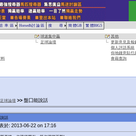
賠 率 區
Horsedb討 論 區
搜 尋
簡 體GB
繁 體BIG5
球迷集中贏
其他
足球論壇
更新意見及報
個人評語系統
你地鍾意貼乜
資料
會藉查詢
>>
盤囗能說話
足球論壇
能說話
於: 2013-06-22 on 17:16