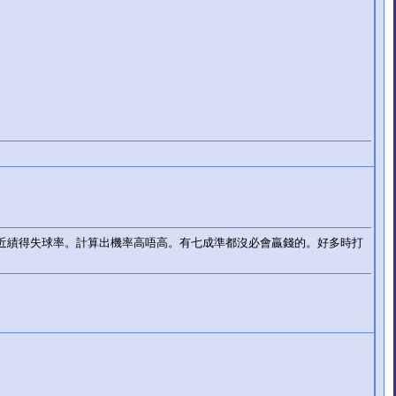
近績得失球率。計算出機率高唔高。有七成準都沒必會贏錢的。好多時打