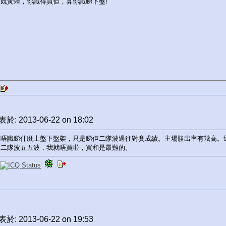
既黃蜂，你識得買佢，算你識睇下盤!
於: 2013-06-22 on 18:02
系唔識睇什麼上盤下盤架，只是睇佢二隊波過往對賽成績。主場勝出率有幾高。
。二隊波五五波，我就唔買啦，買和是最難的。
於: 2013-06-22 on 19:53