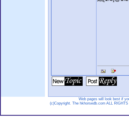
Web pages will look best if y
(c)Copyright. The hkhorsedb.com ALL RIGHTS