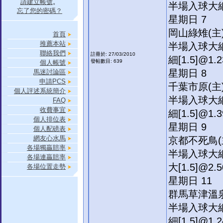
請建立帳號
。
半場入球大細過
忘了您的密碼？
星期日 7
岡山綠雉(主)
首頁
推薦本站
半場入球大
聯絡我們
註冊於: 27/03/2010
細[1.5]@1.2
發帖數目: 639
個人帳號
星期日 8
馬迷討論區
申請PCS
千葉市原(主)
個人評述系統簡介
半場入球大
FAQ
收費事宜
細[1.5]@1.3
個人排位表
星期日 9
個人配磅表
網友心水馬
京都不死鳥(主
各場獨贏賠率
半場入球大
各場連贏賠率
大[1.5]@2.5
各場位置走勢
星期日 11
群馬草津溫泉
半場入球大
細[1.5]@1.2