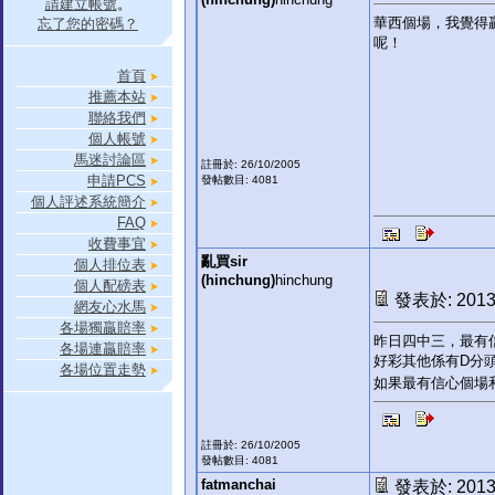
請建立帳號
。
華西個場，我覺得贏
忘了您的密碼？
呢！
首頁
推薦本站
聯絡我們
個人帳號
馬迷討論區
註冊於: 26/10/2005
申請PCS
發帖數目: 4081
個人評述系統簡介
FAQ
收費事宜
亂買sir
個人排位表
(hinchung)
hinchung
個人配磅表
發表於: 2013-
網友心水馬
各場獨贏賠率
昨日四中三，最有
各場連贏賠率
好彩其他係有D分頭
各場位置走勢
如果最有信心個場
註冊於: 26/10/2005
發帖數目: 4081
fatmanchai
發表於: 2013-