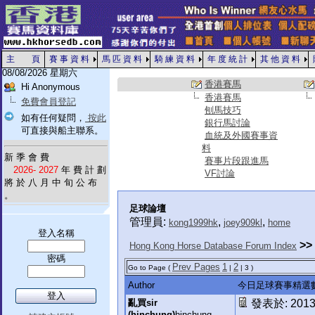
主 頁
賽 事 資 料
馬 匹 資 料
騎 練 資 料
年 度 統 計
其 他 資 料
08/08/2026 星期六
香港賽馬
Hi Anonymous
香港賽馬
免費會員登記
刨馬技巧
如有任何疑問，
按此
銀行馬討論
可直接與船主聯系。
血統及外國賽事資
料
新 季 會 費
賽事片段跟進馬
2026- 2027
年 費 計 劃
VF討論
將 於 八 月 中 旬 公 布
。
足球論壇
管理員:
,
,
kong1999hk
joey909kl
home
登入名稱
>>
Hong Kong Horse Database Forum Index
密碼
Prev Pages
1
2
Go to Page (
|
| 3 )
Author
今日足球賽事精選
亂買sir
發表於: 2013-
(hinchung)
hinchung