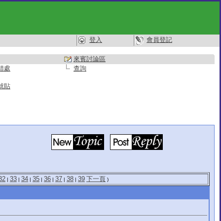
登入
會員登記
來賓討論區
錯處
查詢
就貼
32
33
34
35
36
37
38
39
下一頁
|
|
|
|
|
|
|
)