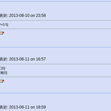
於: 2013-08-10 on 23:58
+0.5]
於: 2013-08-11 on 16:57
[0]
雅[0]
於: 2013-08-11 on 18:59