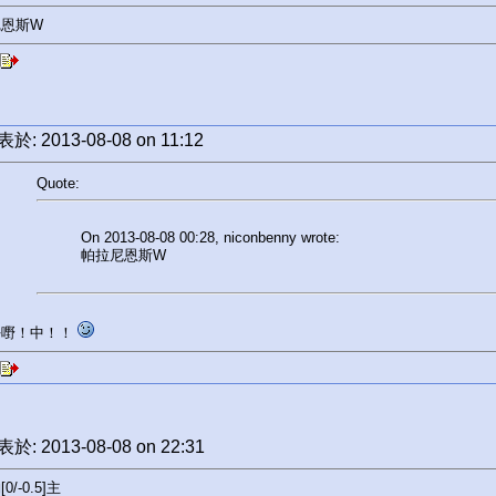
尼恩斯W
於: 2013-08-08 on 11:12
Quote:
On 2013-08-08 00:28, niconbenny wrote:
帕拉尼恩斯W
好嘢！中！！
於: 2013-08-08 on 22:31
0/-0.5]主