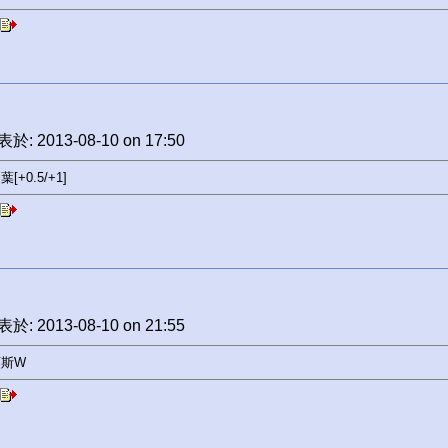
於: 2013-08-10 on 17:50
[+0.5/+1]
於: 2013-08-10 on 21:55
頓斯W